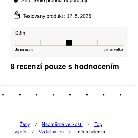
Ano, Tento produkt doporučuji.
Testovaný produkt :
17. 5. 2026
Střih
Střih, 3 z 5, kde 1 se rovná Je mi malé a 5 se rovná Je 
Je mi malé
Je mi velké
8 recenzí pouze s hodnocením
Ženy
Nadměrné velikosti
Top
výběr
Vzdušný len
Lněná halenka