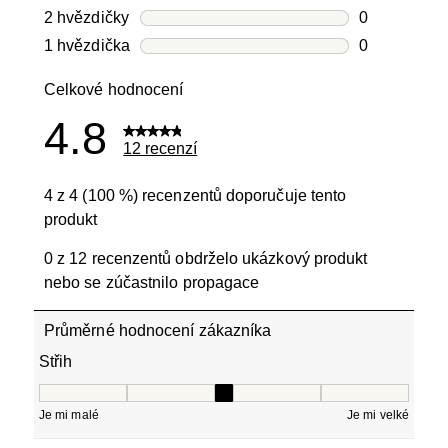
Počet recen
2 hvězdičky
hvězdičky
0
Počet recen
1 hvězdička
hvězdičky
0
Počet recen
Celkové hodnocení
4.8
12 recenzí
4 z 4 (100 %) recenzentů doporučuje tento
produkt
0 z 12 recenzentů obdrželo ukázkový produkt
nebo se zúčastnilo propagace
Průměrné hodnocení zákazníka
Střih
Střih, 3 z 5, kde 1 se rovná Je mi malé a 5 se rovná Je mi
Je mi malé
Je mi velké