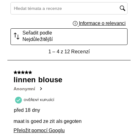
Hledání témat a recenzí – oblast vyhledávání
Informace o relevanci
Zobraz
Seřadit podle
Nejdůležitější
1
1
–
4 z 12
Recenzí
až
4
z
5 z 5 hvězdiček.
12
linnen blouse
Recenzí.
Anonymní
OVĚŘENÝ KUPUJÍCÍ
před 18 dny
maat is goed ze zit als gegoten
Přeložit pomocí Googlu