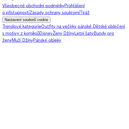
Všeobecné obchodní podmínky
Prohlášení
o přístupnosti
Zásady ochrany soukromí
Tiráž
Nastavení souborů cookie
Trendové kategorie
Outfity na večírky pánské
Dětské oblečení
s motivy z komiksů
Disney
Ženy Džíny
Letní šaty
Bundy pro
ženy
Muži Džíny
Pánské obleky