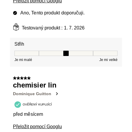
Přeložit pomocí Googlu
Ano, Tento produkt doporučuji.
Testovaný produkt :
1. 7. 2026
Střih
Střih, 3 z 5, kde 1 se rovná Je mi malé a 5 se rovná Je 
Je mi malé
Je mi velké
5 z 5 hvězdiček.
chemisier lin
Dominique Guitton
OVĚŘENÝ KUPUJÍCÍ
před měsícem
Přeložit pomocí Googlu