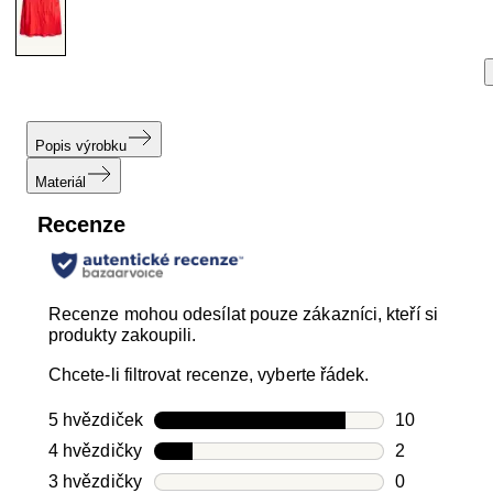
Popis výrobku
Materiál
Recenze
Recenze mohou odesílat pouze zákazníci, kteří si
produkty zakoupili.
Chcete-li filtrovat recenze, vyberte řádek.
5 hvězdiček
hvězdičky
10
Počet recen
4 hvězdičky
hvězdičky
2
Počet recen
3 hvězdičky
hvězdičky
0