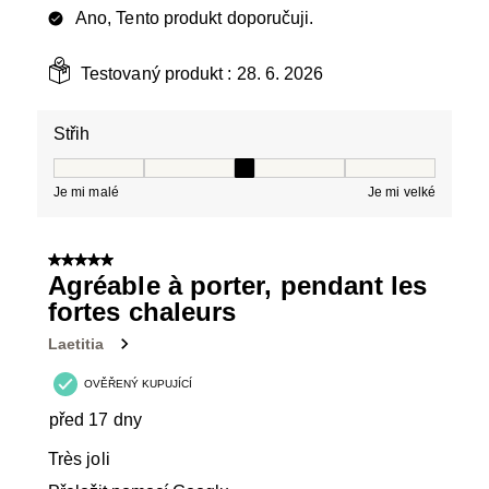
Ano, Tento produkt doporučuji.
Testovaný produkt :
28. 6. 2026
Střih
Střih, 3 z 5, kde 1 se rovná Je mi malé a 5 se rovná Je 
Je mi malé
Je mi velké
5 z 5 hvězdiček.
Agréable à porter, pendant les
fortes chaleurs
Laetitia
OVĚŘENÝ KUPUJÍCÍ
před 17 dny
Très joli