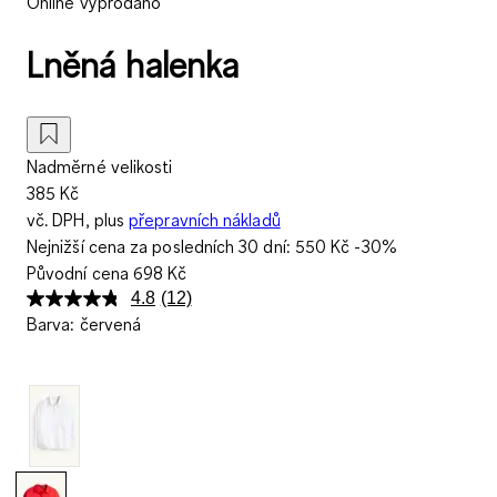
Online vyprodáno
Lněná halenka
Nadměrné velikosti
385 Kč
vč. DPH, plus
přepravních nákladů
Nejnižší cena za posledních 30 dní:
550 Kč
-30%
Původní cena
698 Kč
4.8
(12)
Přečtěte
Barva
:
červená
si
12
recenzí.
Stejný
odkaz
na
stránku.