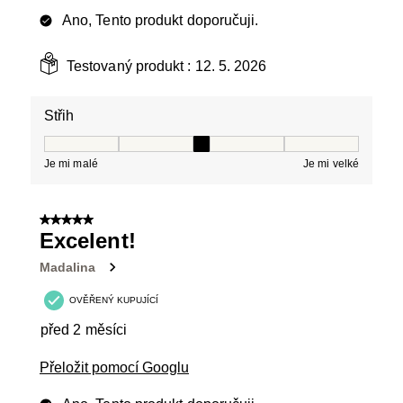
Ano, Tento produkt doporučuji.
Testovaný produkt :
12. 5. 2026
Střih
Střih, 3 z 5, kde 1 se rovná Je mi malé a 5 se rovná Je 
Je mi malé
Je mi velké
5 z 5 hvězdiček.
Excelent!
Madalina
OVĚŘENÝ KUPUJÍCÍ
před 2 měsíci
Přeložit pomocí Googlu