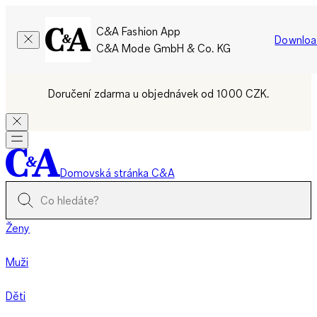
C&A Fashion App
Downloa
C&A Mode GmbH & Co. KG
Doručení zdarma u objednávek od 1000 CZK.
Domovská stránka C&A
Ženy
Muži
Děti