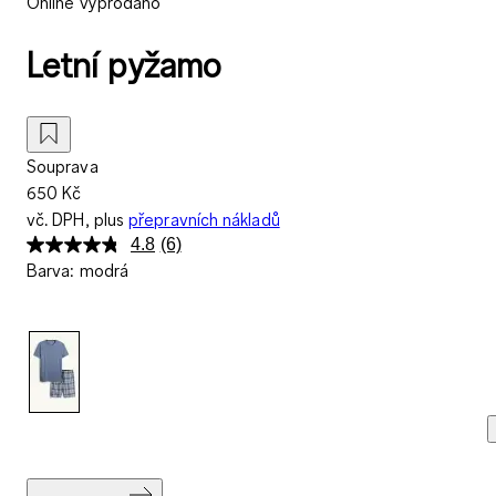
Online vyprodáno
Letní pyžamo
Souprava
650 Kč
vč. DPH, plus
přepravních nákladů
4.8
(6)
Přečtěte
Barva
:
modrá
si
6
recenzí.
Stejný
odkaz
na
stránku.