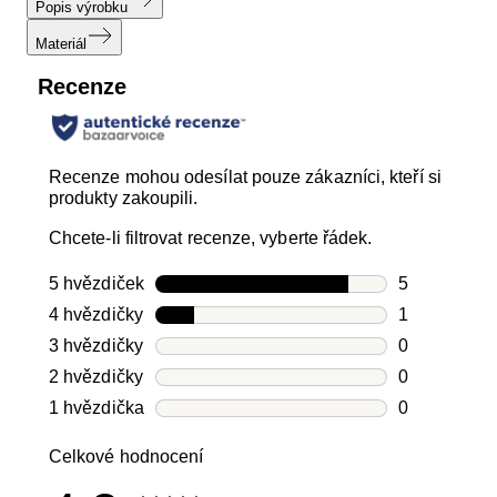
Popis výrobku
Materiál
Recenze
Recenze mohou odesílat pouze zákazníci, kteří si
produkty zakoupili.
Chcete-li filtrovat recenze, vyberte řádek.
5 hvězdiček
hvězdičky
5
Počet recen
4 hvězdičky
hvězdičky
1
Počet recen
3 hvězdičky
hvězdičky
0
Počet recen
2 hvězdičky
hvězdičky
0
Počet recen
1 hvězdička
hvězdičky
0
Počet recen
Celkové hodnocení