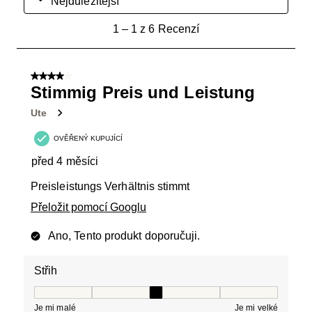
Nejdůležitější
1
1
–
1 z 6
Recenzí
až
1
z
4 z 5 hvězdiček.
6
Stimmig Preis und Leistung
Recenzí.
Ute
OVĚŘENÝ KUPUJÍCÍ
před 4 měsíci
Preisleistungs Verhältnis stimmt
Přeložit pomocí Googlu
Ano, Tento produkt doporučuji.
Střih
Střih, 3 z 5, kde 1 se rovná Je mi malé a 5 se rovná Je 
Je mi malé
Je mi velké