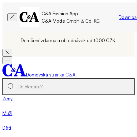
C&A Fashion App
Downloa
C&A Mode GmbH & Co. KG
Doručení zdarma u objednávek od 1000 CZK.
Domovská stránka C&A
Ženy
Muži
Děti