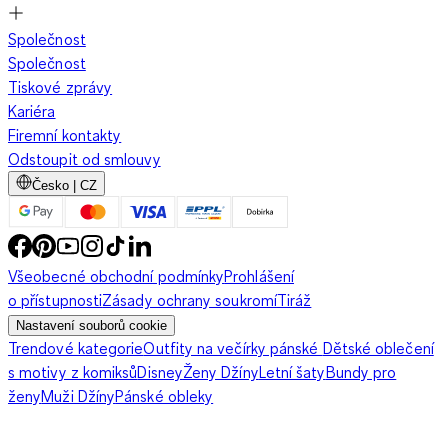
Společnost
Společnost
Tiskové zprávy
Kariéra
Firemní kontakty
Odstoupit od smlouvy
Česko | CZ
Všeobecné obchodní podmínky
Prohlášení
o přístupnosti
Zásady ochrany soukromí
Tiráž
Nastavení souborů cookie
Trendové kategorie
Outfity na večírky pánské
Dětské oblečení
s motivy z komiksů
Disney
Ženy Džíny
Letní šaty
Bundy pro
ženy
Muži Džíny
Pánské obleky