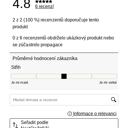
4.8
6 recenzí
2 z 2 (100 %) recenzentů doporučuje tento
produkt
0 z 6 recenzentů obdrželo ukázkový produkt nebo
se zúčastnilo propagace
Průměrné hodnocení zákazníka
Střih
Střih, 3 z 5, kde 1 se rovná Je mi malé a 5 se rovná Je mi
Je mi malé
Je mi velké
Hledání témat a recenzí – oblast vyhledávání
Informace o relevanci
Zobraz
Seřadit podle