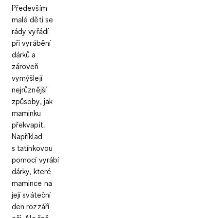
Především
malé děti se
rády vyřádí
při vyrábění
dárků a
zároveň
vymýšlejí
nejrůznější
způsoby, jak
maminku
překvapit.
Například
s tatínkovou
pomocí vyrábí
dárky, které
mamince na
její sváteční
den rozzáří
oči. Ale řeč