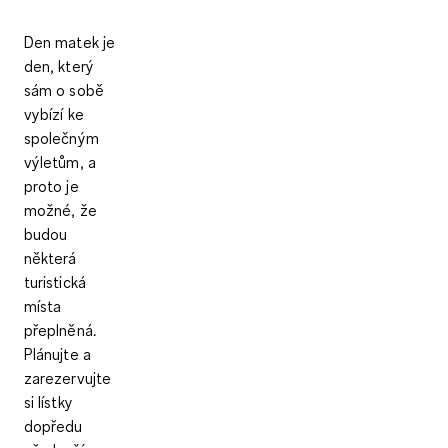
Den matek je
den, který
sám o sobě
vybízí ke
společným
výletům, a
proto je
možné, že
budou
některá
turistická
místa
přeplněná.
Plánujte a
zarezervujte
si lístky
dopředu