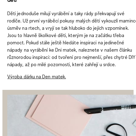
Děti jednoduše milují vyrábění a taky rády překvapují své
rodiče. Už první vyráběcí pokusy malých dětí vykouzlí maminc
úsměv na rtech, a vryjí se tak hluboko do jejích vzpomínek.
Jsou to hlavně školkové děti, kterým je na začátku třeba
pomoct. Pokud stále ještě hledáte inspiraci na jedinečné
nápady na vyrábění ke Dni matek, naleznete v našem článku
různorodou inspiraci: od tvoření pro nejmenší, přes chytré DIY
nápady, až po milé pozornosti, které zahřejí u srdce.
Výroba dárku na Den matek.