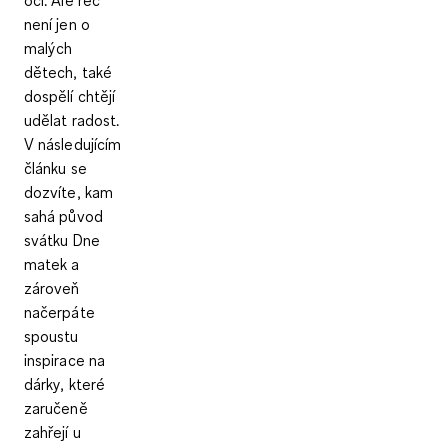
není jen o
malých
dětech, také
dospělí chtějí
udělat radost.
V následujícím
článku se
dozvíte, kam
sahá původ
svátku Dne
matek a
zároveň
načerpáte
spoustu
inspirace na
dárky, které
zaručeně
zahřejí u