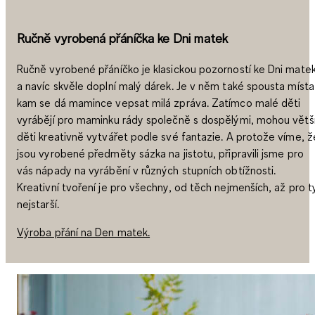
Ručně vyrobená přáníčka ke Dni matek
Ručně vyrobené přáníčko je klasickou pozorností ke Dni matek
a navíc skvěle doplní malý dárek. Je v něm také spousta místa
kam se dá mamince vepsat milá zpráva. Zatímco malé děti
vyrábějí pro maminku rády společně s dospělými, mohou větš
děti kreativně vytvářet podle své fantazie. A protože víme, ž
jsou vyrobené předměty sázka na jistotu, připravili jsme pro
vás nápady na vyrábění v různých stupních obtížnosti.
Kreativní tvoření je pro všechny, od těch nejmenších, až pro t
nejstarší.
Výroba přání na Den matek.