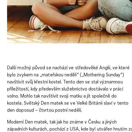
Další možný původ se nachází ve středověké Anglii, ve které
bylo zvykem na „
mateřskou neděli
“ („Mothering Sunday“)
navštívit svůj křestní kostel. Tento den se stal významnou
příležitostí, kdy především služebnictvo dostávalo v práci
volno. Mohlo tak navštívit svoji matku a jít společně do
kostela.
Světský Den matek
se ve Velké Británii slaví v tento
den doposud – čtvrtou postní neděli.
Moderní Den matek, tak jak ho známe v Česku a jiných
západních kulturách, pochází z USA, kde byl
utvářen hnutím z