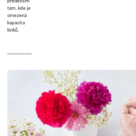
především
tam, kde je
omezená
kapacita
lístků.
__________