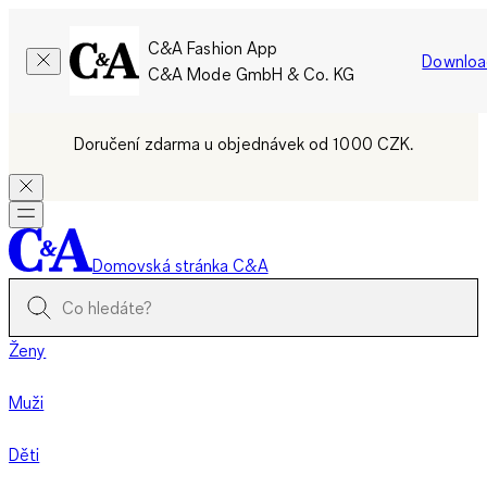
C&A Fashion App
Downloa
C&A Mode GmbH & Co. KG
Doručení zdarma u objednávek od 1000 CZK.
Domovská stránka C&A
Ženy
Muži
Děti