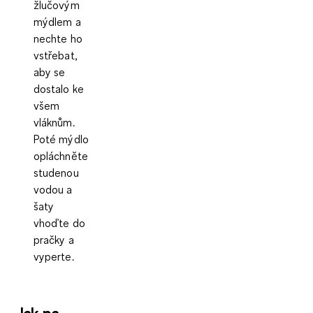
žlučovým
mýdlem a
nechte ho
vstřebat,
aby se
dostalo ke
všem
vláknům.
Poté mýdlo
opláchněte
studenou
vodou a
šaty
vhoďte do
pračky a
vyperte.