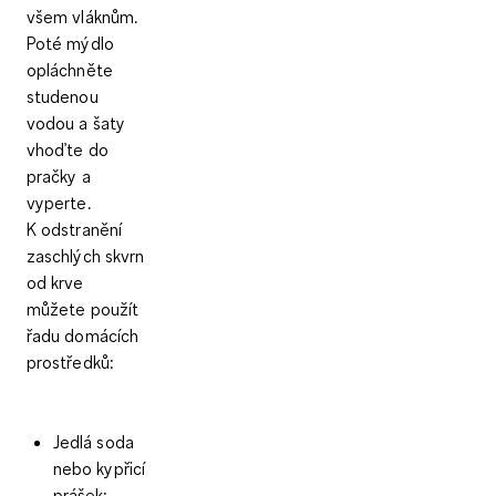
všem vláknům.
Poté mýdlo
opláchněte
studenou
vodou a šaty
vhoďte do
pračky a
vyperte.
K odstranění
zaschlých skvrn
od krve
můžete použít
řadu domácích
prostředků:
Jedlá soda
nebo kypřicí
prášek
: