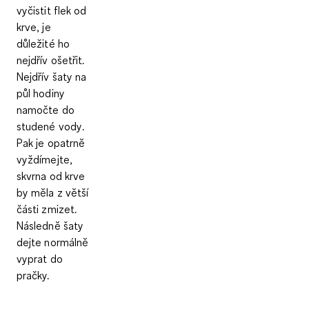
vyčistit flek od
krve,
je
důležité ho
nejdřív ošetřit
.
Nejdřív šaty na
půl hodiny
namočte do
studené vody
.
Pak je opatrně
vyždímejte,
skvrna od krve
by měla z větší
části zmizet.
Následně šaty
dejte normálně
vyprat do
pračky.