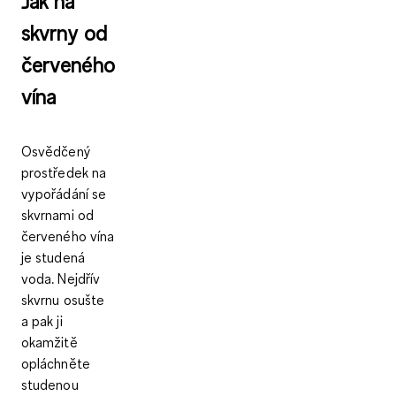
Jak na
skvrny od
červeného
vína
Osvědčený
prostředek na
vypořádání se
skvrnami od
červeného vína
je studená
voda. Nejdřív
skvrnu
osušte
a pak ji
okamžitě
opláchněte
studenou