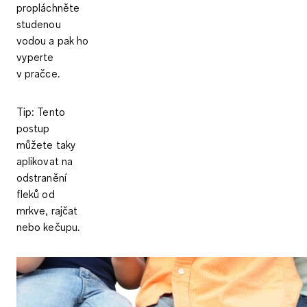
propláchněte
studenou
vodou a pak ho
vyperte
v pračce.
Tip: Tento
postup
můžete taky
aplikovat na
odstranění
fleků od
mrkve, rajčat
nebo kečupu.