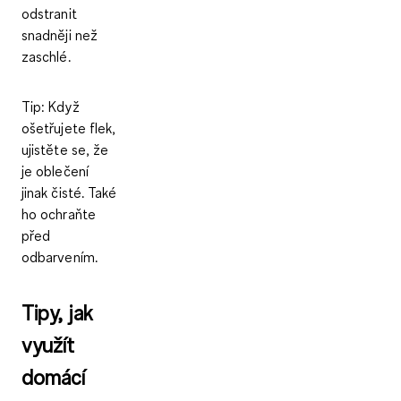
odstranit
snadněji než
zaschlé.
Tip:
Když
ošetřujete flek,
ujistěte se, že
je oblečení
jinak čisté. Také
ho ochraňte
před
odbarvením.
Tipy, jak
využít
domácí