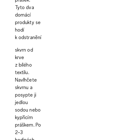
Tyto dva
domácí
produkty se
hodí
k odstranění
skvrn od
krve
z bílého
textilu.
Navlhčete
skvrnu a
posypte ji
jedlou
sodou nebo
kypřicím
práškem. Po
2–3
hodinách