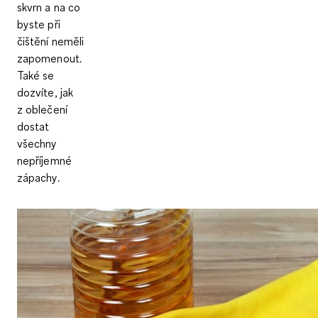
skvrn a na co
byste při
čištění neměli
zapomenout.
Také se
dozvíte, jak
z oblečení
dostat
všechny
nepříjemné
zápachy.