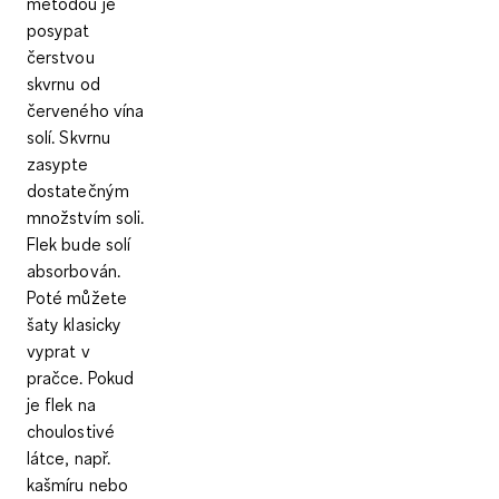
metodou je
posypat
čerstvou
skvrnu od
červeného vína
solí. Skvrnu
zasypte
dostatečným
množstvím soli.
Flek bude solí
absorbován.
Poté můžete
šaty klasicky
vyprat v
pračce. Pokud
je
flek na
choulostivé
látce, např.
kašmíru nebo