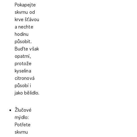
Pokapejte
skvrnu od
krve šťávou
a nechte
hodinu
působit.
Buďte však
opatrní,
protože
kyselina
citronová
působí i
jako bělidlo.
Žlučové
mýdlo:
Potřete
skvrnu