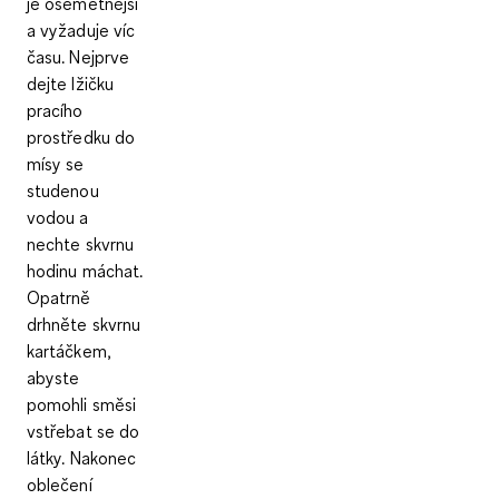
je ošemetnější
a vyžaduje víc
času. Nejprve
dejte
lžičku
pracího
prostředku do
mísy se
studenou
vodou
a
nechte skvrnu
hodinu máchat.
Opatrně
drhněte skvrnu
kartáčkem,
abyste
pomohli směsi
vstřebat se do
látky. Nakonec
oblečení