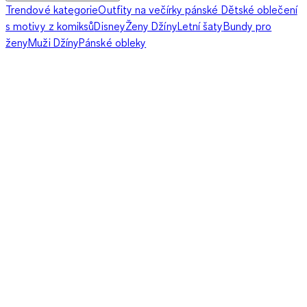
Trendové kategorie
Outfity na večírky pánské
Dětské oblečení
s motivy z komiksů
Disney
Ženy Džíny
Letní šaty
Bundy pro
ženy
Muži Džíny
Pánské obleky