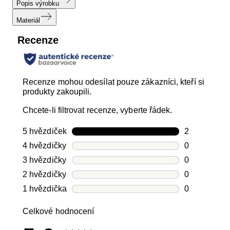
Popis výrobku
Materiál
Recenze
Recenze mohou odesílat pouze zákazníci, kteří si
produkty zakoupili.
Chcete-li filtrovat recenze, vyberte řádek.
5 hvězdiček
hvězdičky
2
Počet recen
4 hvězdičky
hvězdičky
0
Počet recen
3 hvězdičky
hvězdičky
0
Počet recen
2 hvězdičky
hvězdičky
0
Počet recen
1 hvězdička
hvězdičky
0
Počet recen
Celkové hodnocení