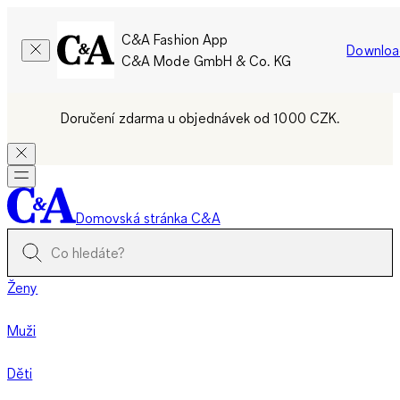
C&A Fashion App
Downloa
C&A Mode GmbH & Co. KG
Doručení zdarma u objednávek od 1000 CZK.
Domovská stránka C&A
Ženy
Muži
Děti