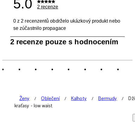
5.0
2 recenze
0 z 2 recenzentů obdrželo ukázkový produkt nebo
se zúčastnilo propagace
1
2 recenze pouze s hodnocením
až
0
ze
2
Recenze.
Ženy
Oblečení
Kalhoty
Bermudy
Dž
kraťasy - low waist