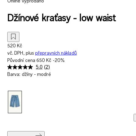
Online vyprodáno
Džínové kraťasy - low waist
520 Kč
vč. DPH, plus
přepravních nákladů
Původní cena
650 Kč
-20%
5.0
(2)
Přečtěte
Barva
:
džíny - modré
si
2
recenzí.
Stejný
odkaz
na
stránku.