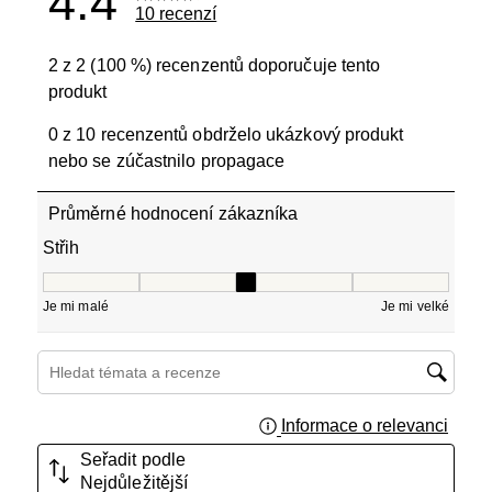
4.4
10 recenzí
2 z 2 (100 %) recenzentů doporučuje tento
produkt
0 z 10 recenzentů obdrželo ukázkový produkt
nebo se zúčastnilo propagace
Průměrné hodnocení zákazníka
Střih
Střih, 3 z 5, kde 1 se rovná Je mi malé a 5 se rovná Je mi
Je mi malé
Je mi velké
Hledání témat a recenzí – oblast vyhledávání
Informace o relevanci
Zobraz
Seřadit podle
Nejdůležitější