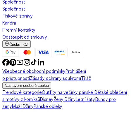
Společnost
Společnost
Tiskové zprávy
Kariéra
Firemní kontakty
Odstoupit od smlouvy
Česko | CZ
Všeobecné obchodní podmínky
Prohlášení
o přístupnosti
Zásady ochrany soukromí
Tiráž
Nastavení souborů cookie
Trendové kategorie
Outfity na večírky pánské
Dětské oblečení
s motivy z komiksů
Disney
Ženy Džíny
Letní šaty
Bundy pro
ženy
Muži Džíny
Pánské obleky