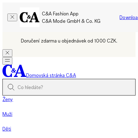
C&A Fashion App
Downloa
C&A Mode GmbH & Co. KG
Doručení zdarma u objednávek od 1000 CZK.
Domovská stránka C&A
Ženy
Muži
Děti