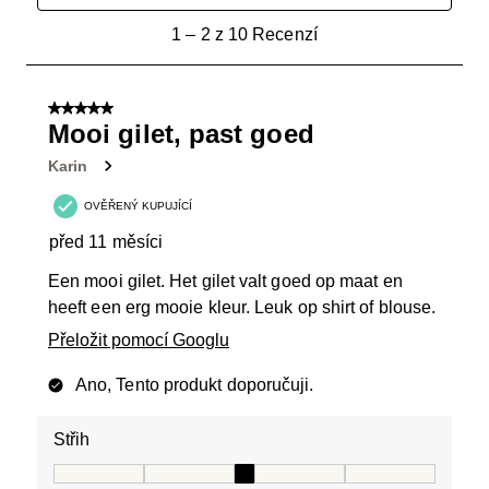
1
1
–
2 z 10
Recenzí
až
2
z
5 z 5 hvězdiček.
10
Mooi gilet, past goed
Recenzí.
Karin
OVĚŘENÝ KUPUJÍCÍ
před 11 měsíci
Een mooi gilet. Het gilet valt goed op maat en
heeft een erg mooie kleur. Leuk op shirt of blouse.
Přeložit pomocí Googlu
Ano, Tento produkt doporučuji.
Střih
Střih, 3 z 5, kde 1 se rovná Je mi malé a 5 se rovná Je 