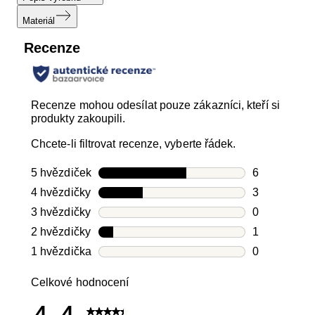
Materiál
Recenze
Recenze mohou odesílat pouze zákazníci, kteří si
produkty zakoupili.
Chcete-li filtrovat recenze, vyberte řádek.
5 hvězdiček
hvězdičky
6
Počet recen
4 hvězdičky
hvězdičky
3
Počet recen
3 hvězdičky
hvězdičky
0
Počet recen
2 hvězdičky
hvězdičky
1
Počet recen
1 hvězdička
hvězdičky
0
Počet recen
Celkové hodnocení