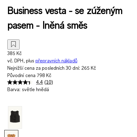
Business vesta - se zúženým
pasem - lněná směs
385 Kč
vč. DPH, plus
přepravních nákladů
Nejnižší cena za posledních 30 dní:
265 Kč
Původní cena
798 Kč
4.4
(10)
Přečtěte
Barva
:
světle hnědá
si
10
recenzí.
Stejný
odkaz
na
stránku.