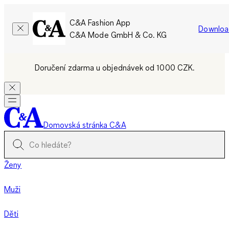
C&A Fashion App
Downloa
C&A Mode GmbH & Co. KG
Doručení zdarma u objednávek od 1000 CZK.
Domovská stránka C&A
Ženy
Muži
Děti