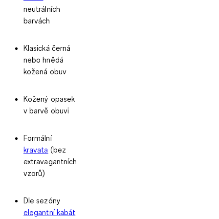
neutrálních
barvách
Klasická černá
nebo hnědá
kožená obuv
Kožený opasek
v barvě obuvi
Formální
kravata
(bez
extravagantních
vzorů)
Dle sezóny
elegantní kabát