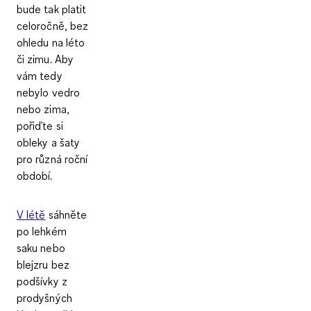
bude tak platit
celoročně, bez
ohledu na léto
či zimu. Aby
vám tedy
nebylo vedro
nebo zima,
pořiďte si
obleky a šaty
pro různá roční
období
.
V létě
sáhněte
po lehkém
saku nebo
blejzru bez
podšívky z
prodyšných