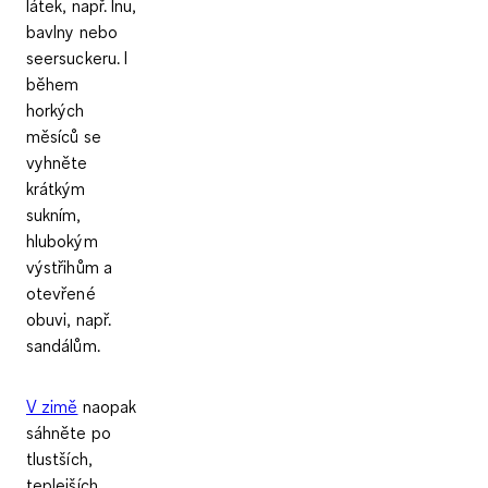
látek, např. lnu,
bavlny nebo
seersuckeru. I
během
horkých
měsíců se
vyhněte
krátkým
sukním,
hlubokým
výstřihům a
otevřené
obuvi, např.
sandálům.
V zimě
naopak
sáhněte po
tlustších,
teplejších