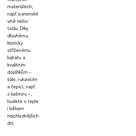
materiálech,
např. panenské
vlně nebo
tvídu. Díky
dlouhému,
klasicky
střiženému
kabátu a
kvalitním
doplňkům –
šále, rukavicím
a čepici, např.
z kašmíru –,
budete v teple
i během
nejchladnějších
dní.