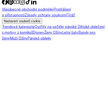
Všeobecné obchodní podmínky
Prohlášení
o přístupnosti
Zásady ochrany soukromí
Tiráž
Nastavení souborů cookie
Trendové kategorie
Outfity na večírky pánské
Dětské oblečení
s motivy z komiksů
Disney
Ženy Džíny
Letní šaty
Bundy pro
ženy
Muži Džíny
Pánské obleky