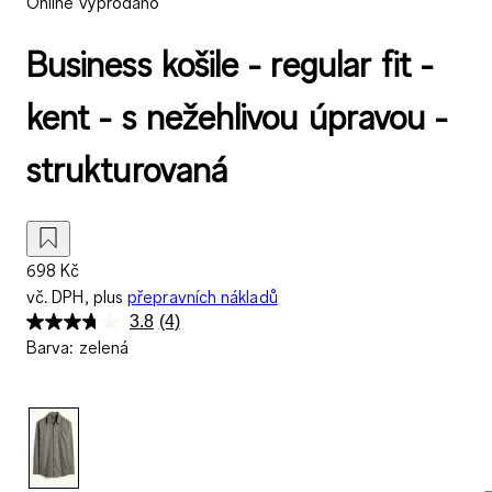
Online vyprodáno
Business košile - regular fit -
kent - s nežehlivou úpravou -
strukturovaná
698 Kč
vč. DPH, plus
přepravních nákladů
3.8
(4)
Přečtěte
Barva
:
zelená
si
4
recenzí.
Stejný
odkaz
na
stránku.