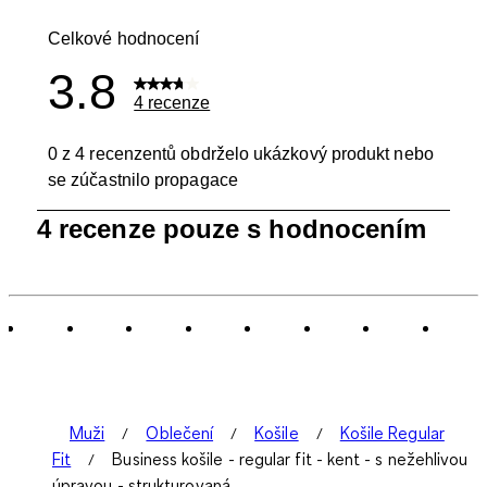
Počet recen
Celkové hodnocení
3.8
4 recenze
0 z 4 recenzentů obdrželo ukázkový produkt nebo
se zúčastnilo propagace
1
4 recenze pouze s hodnocením
až
0
ze
4
Recenze.
Muži
Oblečení
Košile
Košile Regular
Fit
Business košile - regular fit - kent - s nežehlivou
úpravou - strukturovaná