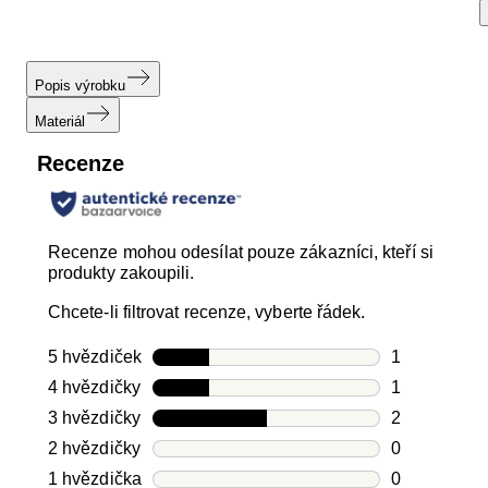
Popis výrobku
Materiál
Recenze
Recenze mohou odesílat pouze zákazníci, kteří si
produkty zakoupili.
Chcete-li filtrovat recenze, vyberte řádek.
5 hvězdiček
hvězdičky
1
Počet recen
4 hvězdičky
hvězdičky
1
Počet recen
3 hvězdičky
hvězdičky
2
Počet recen
2 hvězdičky
hvězdičky
0
Počet recen
1 hvězdička
hvězdičky
0