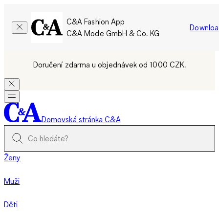
C&A Fashion App
Downloa
C&A Mode GmbH & Co. KG
Doručení zdarma u objednávek od 1000 CZK.
Domovská stránka C&A
Ženy
Muži
Děti