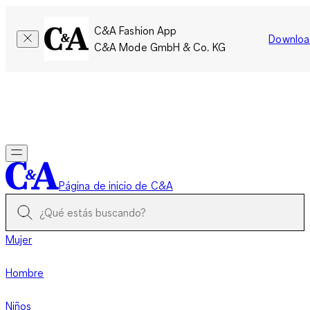
C&A Fashion App
Downloa
C&A Mode GmbH & Co. KG
Por tiempo limitado: Los miembros acumulan el doble de
puntos!
Iniciar sesión
Página de inicio de C&A
Mujer
Hombre
Niños