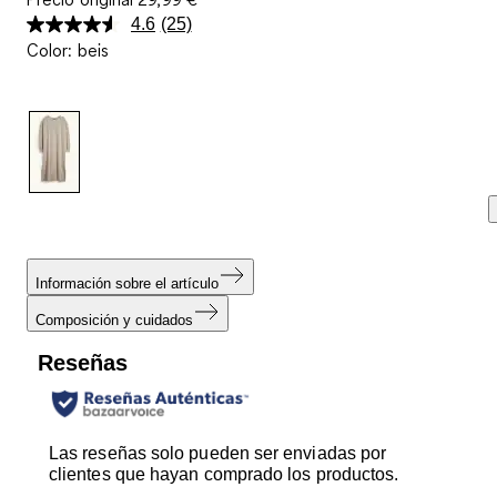
4.6
(25)
Lea
Color
:
beis
25
reseñas.
Enlace
en
la
misma
página.
Información sobre el artículo
Composición y cuidados
Reseñas
Las reseñas solo pueden ser enviadas por
clientes que hayan comprado los productos.