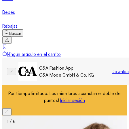
Bebés
Rebajas
Buscar
Ningún artículo en el carrito
C&A Fashion App
Downloa
C&A Mode GmbH & Co. KG
Por tiempo limitado: Los miembros acumulan el doble de
puntos!
Iniciar sesión
1 / 6