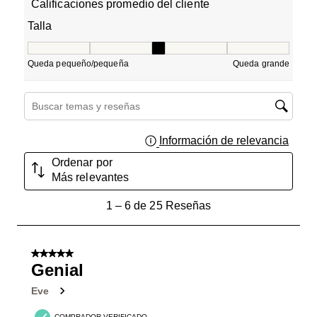
Calificaciones promedio del cliente
Talla
Talla, 3.2 de 5, donde 1 es igual a Queda pequeño/pequ
Queda pequeño/pequeña
Queda grande
Región de búsqueda de temas y reseñas
Información de relevancia
Muest
Ordenar por
Más relevantes
1
1
–
6 de 25
Reseñas
a
6
de
5 de 5 estrellas.
25
Genial
Reseñas.
Eve
COMPRADOR VERIFICADO