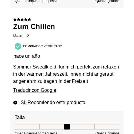
Queda pequeño/pequeña
Queda grande
5 de 5 estrellas.
Zum Chillen
Dani
COMPRADOR VERIFICADO
hace un año
Sommer Sweatkleid, für mich perfekt zum relaxen
in der warmen Jahreszeit. Innen nicht angeraut,
angenehm zu tragen in der Freizeit
Traducir con Google
Sí, Recomiendo este producto.
Talla
Talla, 3 de 5, donde 1 es igual a Queda pequeño/peque
Queda pequeño/pequeña
Queda grande