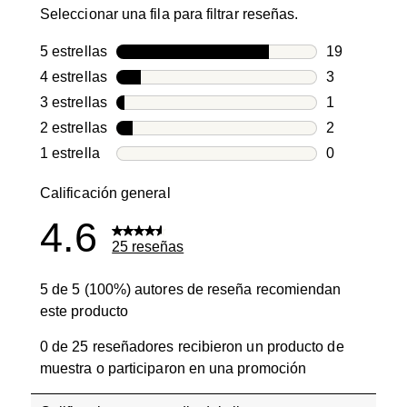
Seleccionar una fila para filtrar reseñas.
5 estrellas
estrellas
19
19 reseñas c
4 estrellas
estrellas
3
3 reseñas co
3 estrellas
estrellas
1
1 reseña con
2 estrellas
estrellas
2
2 reseñas co
1 estrella
estrellas
0
0 reseñas co
Calificación general
4.6
25 reseñas
5 de 5 (100%) autores de reseña recomiendan
este producto
0 de 25 reseñadores recibieron un producto de
muestra o participaron en una promoción