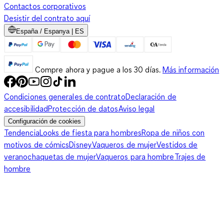
Contactos corporativos
Desistir del contrato aquí
España / Espanya | ES
Compre ahora y pague a los 30 días.
Más información
Condiciones generales de contrato
Declaración de
accesibilidad
Protección de datos
Aviso legal
Configuración de cookies
Tendencia
Looks de fiesta para hombres
Ropa de niños con
motivos de cómics
Disney
Vaqueros de mujer
Vestidos de
verano
chaquetas de mujer
Vaqueros para hombre
Trajes de
hombre