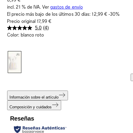
incl. 21 % de IVA. Ver
gastos de envío
El precio más bajo de los últimos 30 días:
12,99 €
-30%
Precio original
17,99 €
5.0
(4)
Lea
Color
:
blanco roto
4
reseñas.
Enlace
en
la
misma
página.
Información sobre el artículo
Composición y cuidados
Reseñas