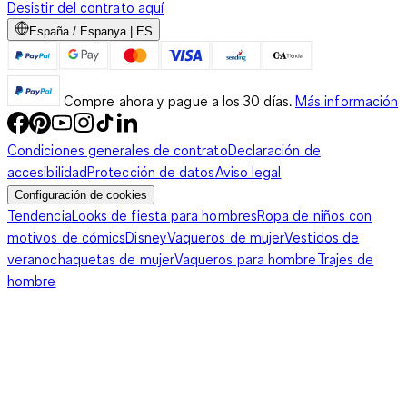
Desistir del contrato aquí
España / Espanya | ES
Compre ahora y pague a los 30 días.
Más información
Condiciones generales de contrato
Declaración de
accesibilidad
Protección de datos
Aviso legal
Configuración de cookies
Tendencia
Looks de fiesta para hombres
Ropa de niños con
motivos de cómics
Disney
Vaqueros de mujer
Vestidos de
verano
chaquetas de mujer
Vaqueros para hombre
Trajes de
hombre