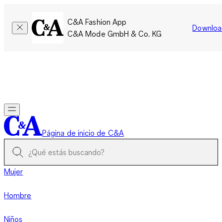
C&A Fashion App
Downloa
C&A Mode GmbH & Co. KG
Por tiempo limitado: Los miembros acumulan el doble de
puntos!
Iniciar sesión
Página de inicio de C&A
Mujer
Hombre
Niños