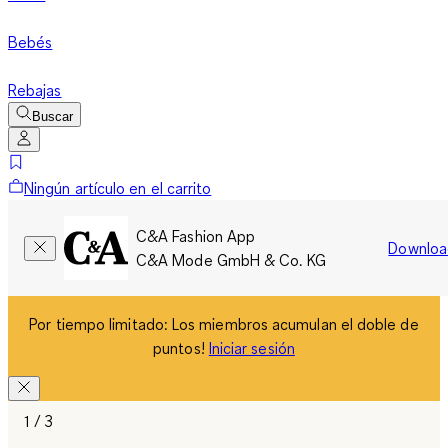
Bebés
Rebajas
Buscar
Ningún artículo en el carrito
C&A Fashion App
Downloa
C&A Mode GmbH & Co. KG
Por tiempo limitado: Los miembros acumulan el doble de
puntos!
Iniciar sesión
1 / 3