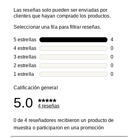
Las reseñas solo pueden ser enviadas por
clientes que hayan comprado los productos.
Seleccionar una fila para filtrar reseñas.
5 estrellas
estrellas
4
4 reseñas co
4 estrellas
estrellas
0
0 reseñas co
3 estrellas
estrellas
0
0 reseñas co
2 estrellas
estrellas
0
0 reseñas co
1 estrella
estrellas
0
0 reseñas co
Calificación general
5.0
4 reseñas
0 de 4 reseñadores recibieron un producto de
muestra o participaron en una promoción