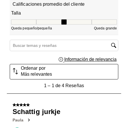
Calificaciones promedio del cliente
Talla
Talla, 3 de 5, donde 1 es igual a Queda pequeño/pequeñ
Queda pequeño/pequeña
Queda grande
Región de búsqueda de temas y reseñas
Información de relevancia
Muest
Ordenar por
Más relevantes
1
1
–
1 de 4
Reseñas
a
1
de
5 de 5 estrellas.
4
Schattig jurkje
Reseñas.
Paula