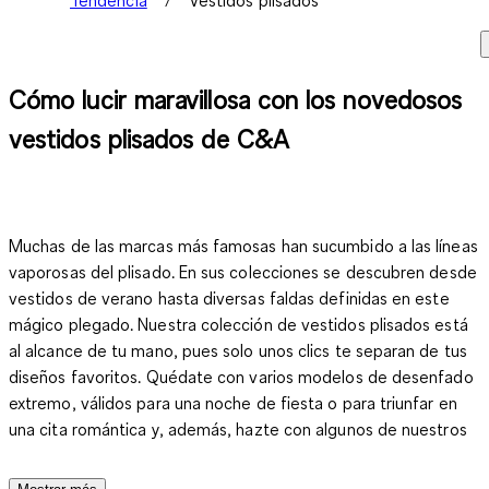
Cómo lucir maravillosa con los novedosos
vestidos plisados de C&A
Muchas de las marcas más famosas han sucumbido a las líneas
vaporosas del plisado. En sus colecciones se descubren desde
vestidos de verano hasta diversas faldas definidas en este
mágico plegado.
Nuestra colección de vestidos plisados está
al alcance de tu mano
, pues solo unos clics te separan de tus
diseños favoritos. Quédate con varios modelos de desenfado
extremo, válidos para una noche de fiesta o para triunfar en
una cita romántica y, además, hazte con algunos de nuestros
vestidos elegantes
y
chic
, que estrenarás para lucir fantástica
en eventos de altos vuelos. Gracias a nuestros precios,