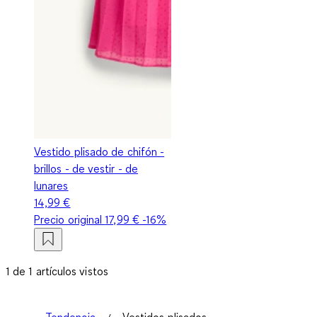
Vestido plisado de chifón -
brillos - de vestir - de
lunares
14,99 €
Precio original
17,99 €
-16%
1 de 1 artículos vistos
Tendencia
Vestidos plisados