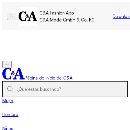
C&A Fashion App
Downloa
C&A Mode GmbH & Co. KG
Por tiempo limitado: Los miembros acumulan el doble de
puntos!
Iniciar sesión
Página de inicio de C&A
Mujer
Hombre
Niños