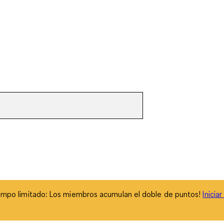
empo limitado: Los miembros acumulan el doble de puntos!
Inicia
empo limitado: Los miembros acumulan el doble de puntos!
Inicia