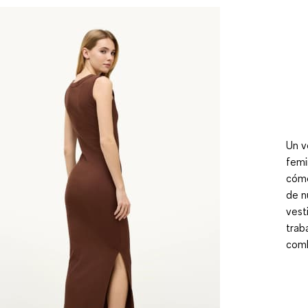
Un v
femi
cómo
de n
vest
trab
comb