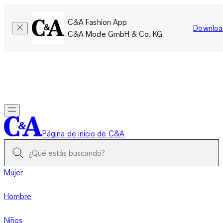
C&A Fashion App
Downloa
C&A Mode GmbH & Co. KG
Por tiempo limitado: Los miembros acumulan el doble de
puntos!
Iniciar sesión
Página de inicio de C&A
Mujer
Hombre
Niños