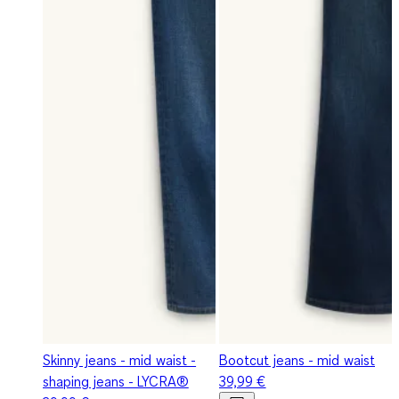
Skinny jeans - mid waist -
Bootcut jeans - mid waist
shaping jeans - LYCRA®
39,99 €