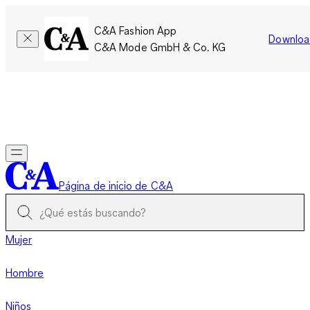
C&A Fashion App
Downloa
C&A Mode GmbH & Co. KG
Por tiempo limitado: Los miembros acumulan el doble de
puntos!
Iniciar sesión
Página de inicio de C&A
Mujer
Hombre
Niños