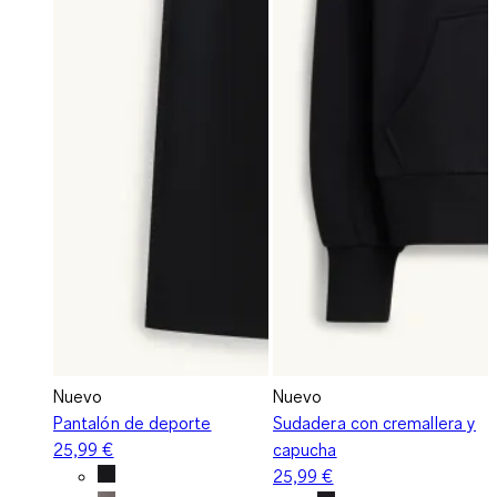
Nuevo
Nuevo
Pantalón de deporte
Sudadera con cremallera y
25,99 €
capucha
25,99 €