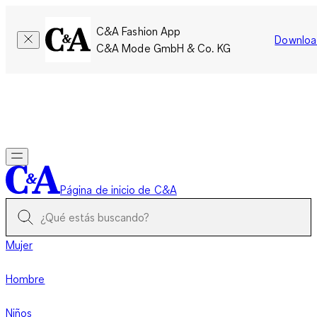
C&A Fashion App
Downloa
C&A Mode GmbH & Co. KG
Por tiempo limitado: Los miembros acumulan el doble de
puntos!
Iniciar sesión
Página de inicio de C&A
Mujer
Hombre
Niños