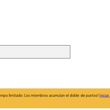
empo limitado: Los miembros acumulan el doble de puntos!
Inicia
empo limitado: Los miembros acumulan el doble de puntos!
Inicia