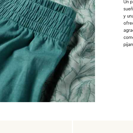
Un p
sueñ
y un
ofre
agra
como
pija