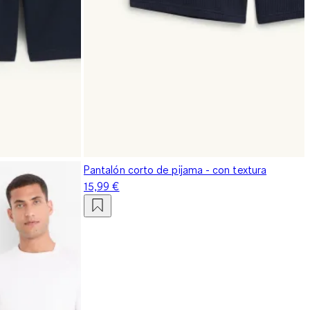
Pantalón corto de pijama - con textura
15,99 €