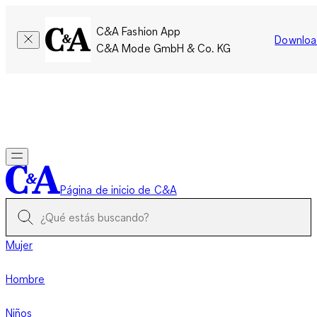
C&A Fashion App
Downloa
C&A Mode GmbH & Co. KG
Por tiempo limitado: Los miembros acumulan el doble de
puntos!
Iniciar sesión
Página de inicio de C&A
Mujer
Hombre
Niños