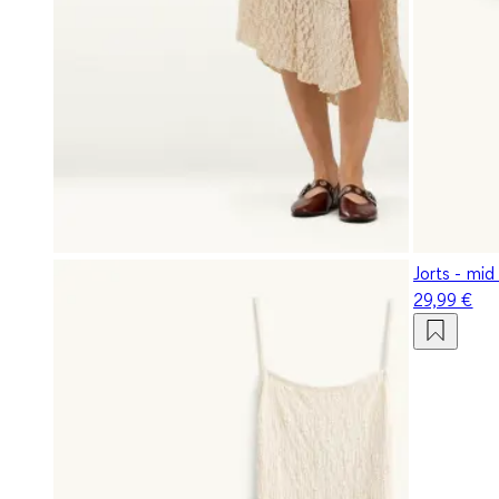
Jorts - mid
29,99 €