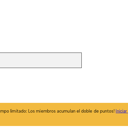
empo limitado: Los miembros acumulan el doble de puntos!
Inicia
empo limitado: Los miembros acumulan el doble de puntos!
Inicia