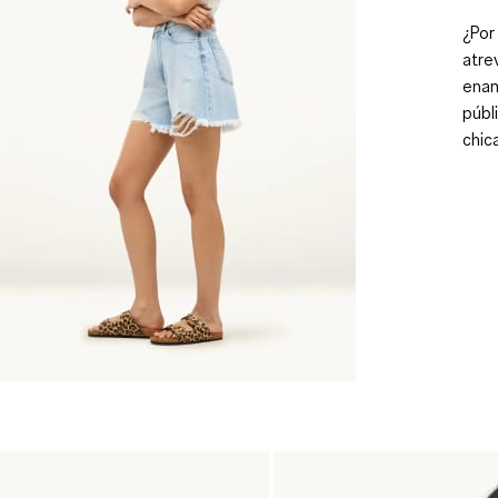
¿Por
atre
enam
públ
chic