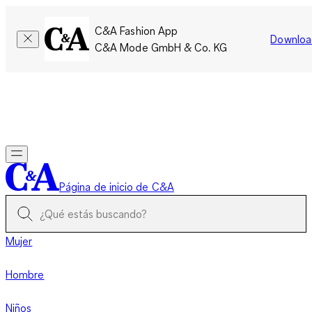
C&A Fashion App
Downloa
C&A Mode GmbH & Co. KG
Por tiempo limitado: Los miembros acumulan el doble de
puntos!
Iniciar sesión
Página de inicio de C&A
Mujer
Hombre
Niños