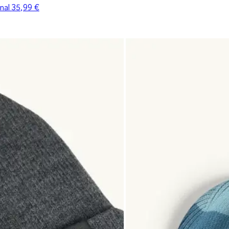
inal
35,99 €