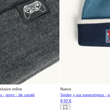
clusivo online
Nuevo
s - gorro - de canalé
Spidey y sus superamigos - g
8,99 €