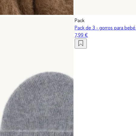
Pack
Pack de 3 - gorros para bebé
7,99 €