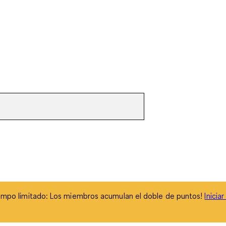
empo limitado: Los miembros acumulan el doble de puntos!
Inicia
empo limitado: Los miembros acumulan el doble de puntos!
Inicia