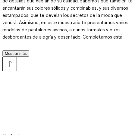
de detalles que hablan de su calidad. Sabemos que también te
encantarán sus colores sólidos y combinables, y sus diversos
estampados, que te develan los secretos de la moda que
vendrá. Asimismo, en este muestrario te presentamos varios
modelos de pantalones anchos, algunos formales y otros
desbordantes de alegría y desenfado. Completamos esta
sección con pantalones capri fascinantes, cuyas telas te
indican los contextos donde los podrás llevar, la mayoría de
Mostrar más
ellos definidos en corte falda pantalón, por supuesto. En C&A
nos enorgullece adelantarte la moda pionera a precios afines a
todos los bolsillos.
Tu streetstyle urbano para el día a día tiene que incluir las
faldas pantalón en distintas versiones, para que reafirmes tu
condición de prescriptora de la moda. Apuesta por incorporar
una skort o falda pantalón de inspiración colegial, a cuadros
ventana grises con fondo negro, y llévala con blusas blancas
en diseños románticos, bailarinas y, si es necesaria, una