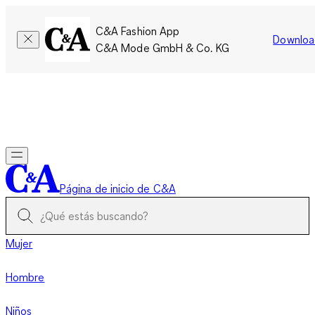
C&A Fashion App
Downloa
C&A Mode GmbH & Co. KG
Por tiempo limitado: Los miembros acumulan el doble de
puntos!
Iniciar sesión
Página de inicio de C&A
Mujer
Hombre
Niños