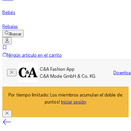
Bebés
Rebajas
Buscar
Ningún artículo en el carrito
C&A Fashion App
Downloa
C&A Mode GmbH & Co. KG
Por tiempo limitado: Los miembros acumulan el doble de
puntos!
Iniciar sesión