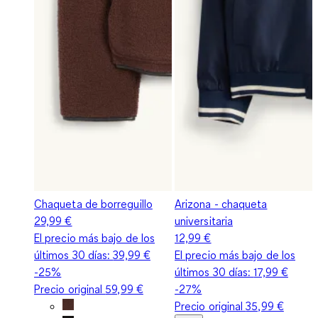
Chaqueta de borreguillo
Arizona - chaqueta
29,99 €
universitaria
El precio más bajo de los
12,99 €
últimos 30 días:
39,99 €
El precio más bajo de los
-25%
últimos 30 días:
17,99 €
Precio original
59,99 €
-27%
Precio original
35,99 €