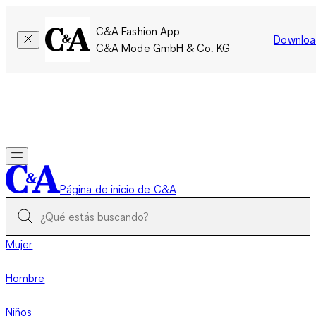
C&A Fashion App
Downloa
C&A Mode GmbH & Co. KG
Por tiempo limitado: Los miembros acumulan el doble de
puntos!
Iniciar sesión
Página de inicio de C&A
Mujer
Hombre
Niños