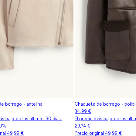
e borrego - antelina
Chaqueta de borrego - polipi
34,99 €
ás bajo de los últimos 30 días:
El precio más bajo de los últi
0%
29,74 €
inal
49,99 €
Precio original
49,99 €