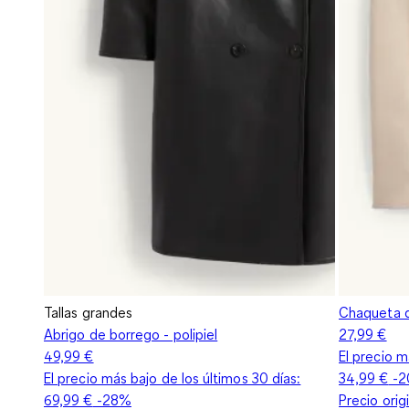
Tallas grandes
Chaqueta d
Abrigo de borrego - polipiel
27,99 €
49,99 €
El precio m
El precio más bajo de los últimos 30 días:
34,99 €
-2
69,99 €
-28%
Precio orig