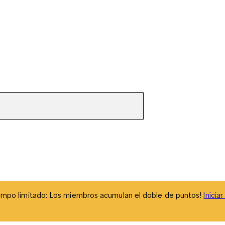
empo limitado: Los miembros acumulan el doble de puntos!
Inicia
empo limitado: Los miembros acumulan el doble de puntos!
Inicia