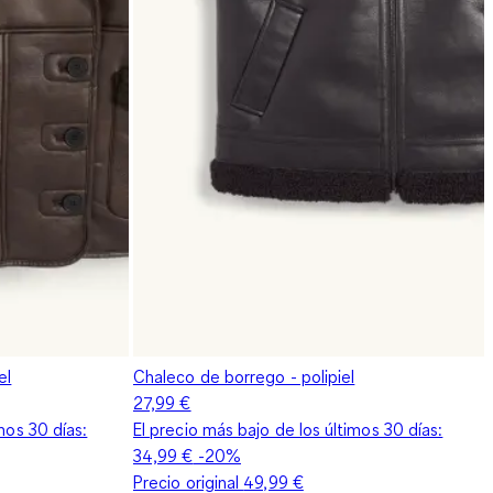
el
Chaleco de borrego - polipiel
27,99 €
mos 30 días:
El precio más bajo de los últimos 30 días:
34,99 €
-20%
Precio original
49,99 €