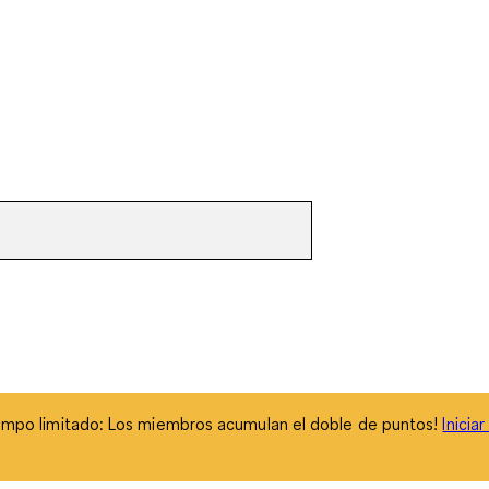
empo limitado: Los miembros acumulan el doble de puntos!
Inicia
empo limitado: Los miembros acumulan el doble de puntos!
Inicia