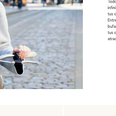
Todo
infi
tus 
Entr
bufa
tus 
atra