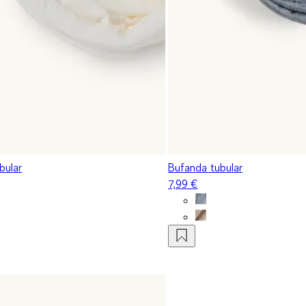
bular
Bufanda tubular
7,99 €