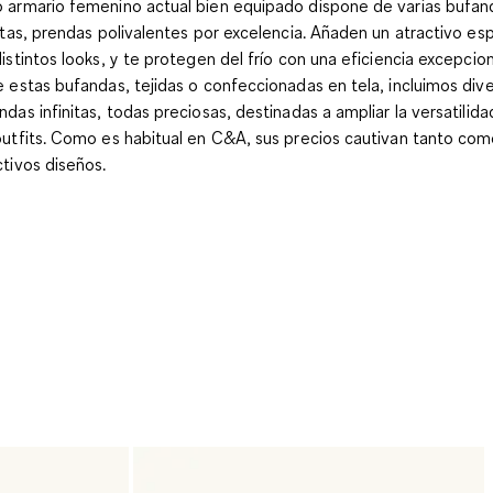
 armario femenino actual bien equipado dispone de varias bufan
nitas, prendas polivalentes por excelencia. Añaden un atractivo esp
distintos looks, y te protegen del frío con una eficiencia excepcion
e estas bufandas, tejidas o confeccionadas en tela, incluimos div
ndas infinitas, todas preciosas, destinadas a ampliar la versatilid
outfits. Como es habitual en C&A, sus precios cautivan tanto com
ctivos diseños.