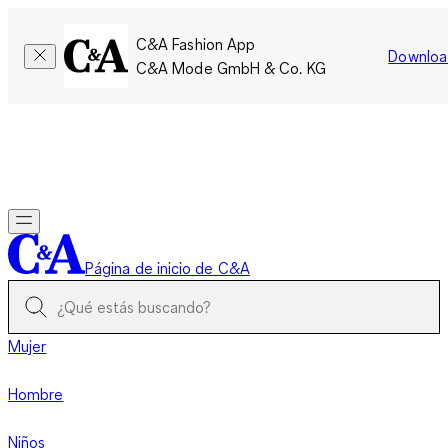
C&A Fashion App
Downloa
C&A Mode GmbH & Co. KG
Por tiempo limitado: Los miembros acumulan el doble de
puntos!
Iniciar sesión
Página de inicio de C&A
Mujer
Hombre
Niños