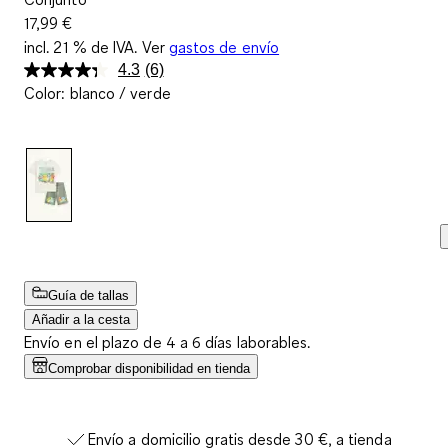
17,99 €
incl. 21 % de IVA. Ver
gastos de envío
4.3
(6)
Lea
Color
:
blanco / verde
6
reseñas.
Enlace
en
la
misma
página.
Guía de tallas
Añadir a la cesta
Envío en el plazo de 4 a 6 días laborables.
Comprobar disponibilidad en tienda
Envío a domicilio gratis desde 30 €, a tienda