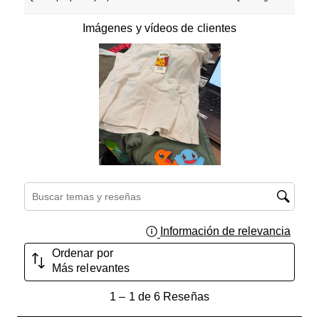
Imágenes y vídeos de clientes
Región de búsqueda de temas y reseñas
Información de relevancia
Muest
Ordenar por
Más relevantes
1
1
–
1 de 6
Reseñas
a