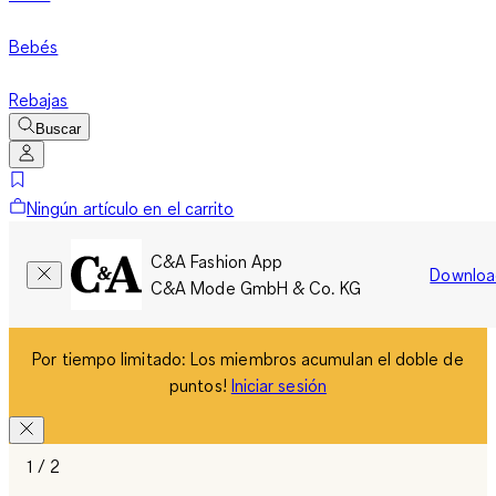
Bebés
Rebajas
Buscar
Ningún artículo en el carrito
C&A Fashion App
Downloa
C&A Mode GmbH & Co. KG
Por tiempo limitado: Los miembros acumulan el doble de
puntos!
Iniciar sesión
1 / 2