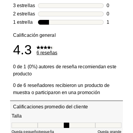
0 reseñas co
3 estrellas
estrellas
0
0 reseñas co
2 estrellas
estrellas
0
0 reseñas co
1 estrella
estrellas
1
1 reseña con
Calificación general
4.3
6 reseñas
0 de 1 (0%) autores de reseña recomiendan este
producto
0 de 6 reseñadores recibieron un producto de
muestra o participaron en una promoción
Calificaciones promedio del cliente
Talla
Talla, 3 de 5, donde 1 es igual a Queda pequeño/pequeñ
Queda pequeño/pequeña
Queda grande