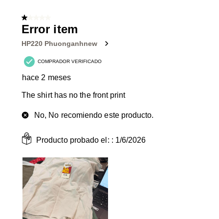
1
de
1 de 5 estrellas.
6
Error item
Reseñas.
HP220 Phuonganhnew
COMPRADOR VERIFICADO
hace 2 meses
The shirt has no the front print
No, No recomiendo este producto.
Producto probado el: :
1/6/2026