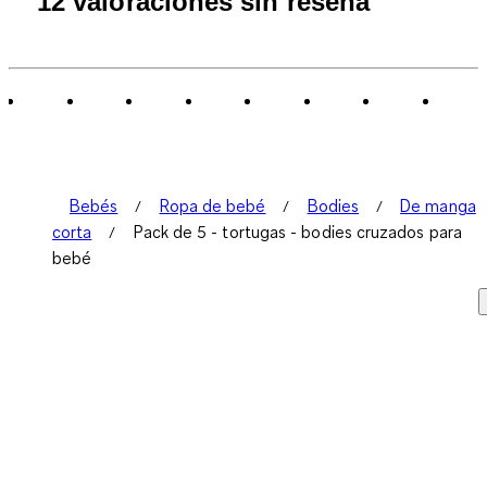
12 valoraciones sin reseña
Bebés
Ropa de bebé
Bodies
De manga
corta
Pack de 5 - tortugas - bodies cruzados para
bebé