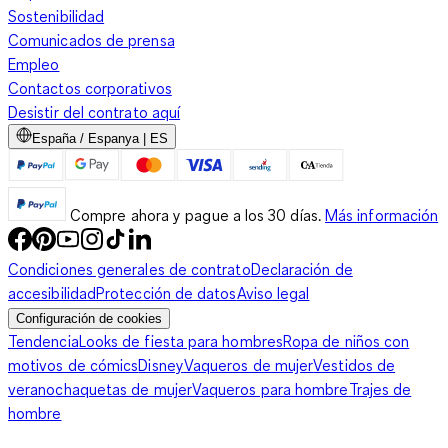
Sostenibilidad
Comunicados de prensa
Empleo
Contactos corporativos
Desistir del contrato aquí
España / Espanya | ES
Compre ahora y pague a los 30 días.
Más información
Condiciones generales de contrato
Declaración de
accesibilidad
Protección de datos
Aviso legal
Configuración de cookies
Tendencia
Looks de fiesta para hombres
Ropa de niños con
motivos de cómics
Disney
Vaqueros de mujer
Vestidos de
verano
chaquetas de mujer
Vaqueros para hombre
Trajes de
hombre