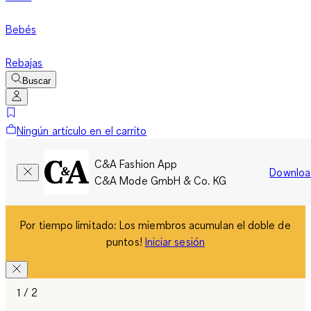
Bebés
Rebajas
Buscar
Ningún artículo en el carrito
C&A Fashion App
Downloa
C&A Mode GmbH & Co. KG
Por tiempo limitado: Los miembros acumulan el doble de
puntos!
Iniciar sesión
1 / 2