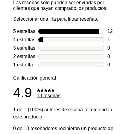
Las reseñas solo pueden ser enviadas por
clientes que hayan comprado los productos.
Seleccionar una fila para filtrar reseñas.
5 estrellas
estrellas
12
12 reseñas c
4 estrellas
estrellas
1
1 reseña con
3 estrellas
estrellas
0
0 reseñas co
2 estrellas
estrellas
0
0 reseñas co
1 estrella
estrellas
0
0 reseñas co
Calificación general
4.9
13 reseñas
1 de 1 (100%) autores de reseña recomiendan
este producto
0 de 13 reseñadores recibieron un producto de