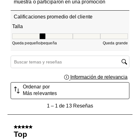
muestra o participaron en una promoción
Calificaciones promedio del cliente
Talla
Talla, 2 de 5, donde 1 es igual a Queda pequeño/pequeñ
Queda pequeño/pequeña
Queda grande
Región de búsqueda de temas y reseñas
Información de relevancia
Muest
Ordenar por
Más relevantes
1
1
–
1 de 13
Reseñas
a
1
de
5 de 5 estrellas.
13
Top