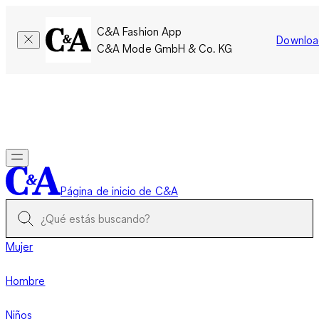
C&A Fashion App
Downloa
C&A Mode GmbH & Co. KG
Por tiempo limitado: Los miembros acumulan el doble de
puntos!
Iniciar sesión
Página de inicio de C&A
Mujer
Hombre
Niños