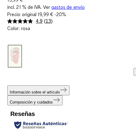
incl. 21 % de IVA. Ver
gastos de envío
Precio original
19,99 €
-20%
4.9
(13)
Lea
Color
:
rosa
13
reseñas.
Enlace
en
la
misma
página.
Información sobre el artículo
Composición y cuidados
Reseñas