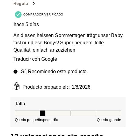
Reseñas.
Regula
COMPRADOR VERIFICADO
hace 5 días
An diesen heissen Sommertagen trägt unser Baby
fast nur diese Bodys! Super bequem, tolle
Qualität, einfach anzuziehen
Traducir con Google
Sí, Recomiendo este producto.
Producto probado el: :
1/8/2026
Talla
Talla, 2 de 5, donde 1 es igual a Queda pequeño/peque
Queda pequeño/pequeña
Queda grande