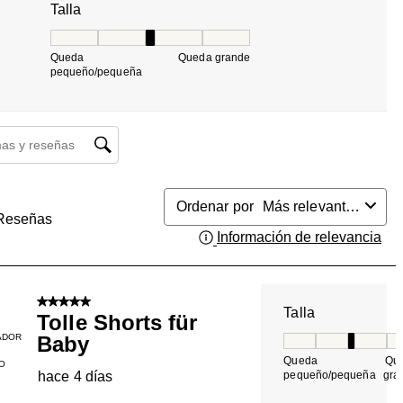
Talla
Talla, 3 de 5, donde 1 es igual a Queda pequeño/pequ
Queda
Queda grande
pequeño/pequeña
búsqueda de temas y reseñas
Ordenar por
Más relevantes
Reseñas
Información de relevancia
Mue
5 de 5 estrellas.
Talla
Tolle Shorts für
ADOR
Baby
Talla, 3 de 5, do
Queda
Qu
O
hace 4 días
pequeño/pequeña
gra