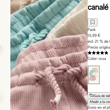
canalé
Pack
15,99 €
incl. 21 % de 
Precio origin
Color
:
rosa
Guía de tal
Añadir a la ce
Envío en el p