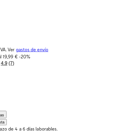
IVA. Ver
gastos de envío
al
19,99 €
-20%
4.9
(7)
Lea
7
reseñas.
Enlace
en
la
misma
página.
las
sta
lazo de 4 a 6 días laborables.