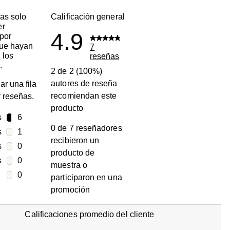
as solo
Calificación general
er
4.9
por
que hayan
7
 los
reseñas
.
2 de 2 (100%)
autores de reseña
ar una fila
recomiendan este
ar reseñas.
producto
s
estrellas
6
0 de 7 reseñadores
6 reseñas con 5 estrellas.
s
estrellas
1
recibieron un
1 reseña con 4 estrellas.
s
estrellas
0
producto de
0 reseñas con 3 estrellas.
s
estrellas
0
muestra o
0 reseñas con 2 estrellas.
estrellas
0
participaron en una
0 reseñas con 1 estrella.
promoción
Calificaciones promedio del cliente