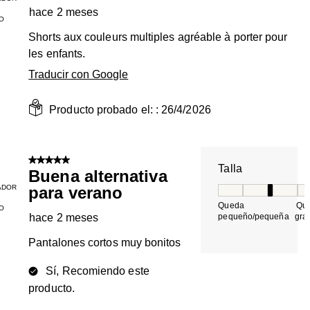
hace 2 meses
O
Shorts aux couleurs multiples agréable à porter pour
les enfants.
Traducir con Google
Producto probado el: :
26/4/2026
5 de 5 estrellas.
Talla
Buena alternativa
ADOR
para verano
Talla, 3 de 5, do
Queda
Qu
O
hace 2 meses
pequeño/pequeña
gra
Pantalones cortos muy bonitos
Sí, Recomiendo este
producto.