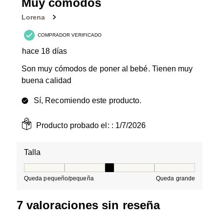
8
Muy cómodos
Reseñas.
Lorena
COMPRADOR VERIFICADO
hace 18 días
Son muy cómodos de poner al bebé. Tienen muy
buena calidad
Sí, Recomiendo este producto.
Producto probado el: :
1/7/2026
Talla
Talla, 3 de 5, donde 1 es igual a Queda pequeño/peque
Queda pequeño/pequeña
Queda grande
7 valoraciones sin reseña