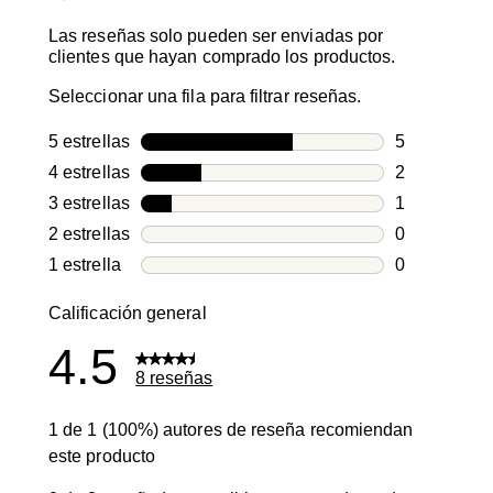
Las reseñas solo pueden ser enviadas por
clientes que hayan comprado los productos.
Seleccionar una fila para filtrar reseñas.
5 estrellas
estrellas
5
5 reseñas co
4 estrellas
estrellas
2
2 reseñas co
3 estrellas
estrellas
1
1 reseña con
2 estrellas
estrellas
0
0 reseñas co
1 estrella
estrellas
0
0 reseñas co
Calificación general
4.5
8 reseñas
1 de 1 (100%) autores de reseña recomiendan
este producto