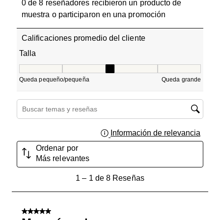
0 de 8 reseñadores recibieron un producto de
muestra o participaron en una promoción
Calificaciones promedio del cliente
Talla
Talla, 3 de 5, donde 1 es igual a Queda pequeño/pequeñ
Queda pequeño/pequeña
Queda grande
Región de búsqueda de temas y reseñas
Información de relevancia
Muest
Ordenar por
Más relevantes
1
1
–
1 de 8
Reseñas
a
1
de
5 de 5 estrellas.