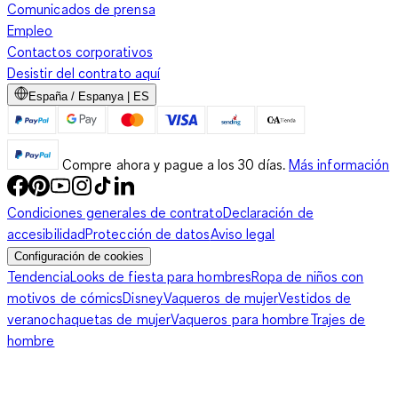
Comunicados de prensa
Empleo
Contactos corporativos
Desistir del contrato aquí
España / Espanya | ES
Compre ahora y pague a los 30 días.
Más información
Condiciones generales de contrato
Declaración de
accesibilidad
Protección de datos
Aviso legal
Configuración de cookies
Tendencia
Looks de fiesta para hombres
Ropa de niños con
motivos de cómics
Disney
Vaqueros de mujer
Vestidos de
verano
chaquetas de mujer
Vaqueros para hombre
Trajes de
hombre