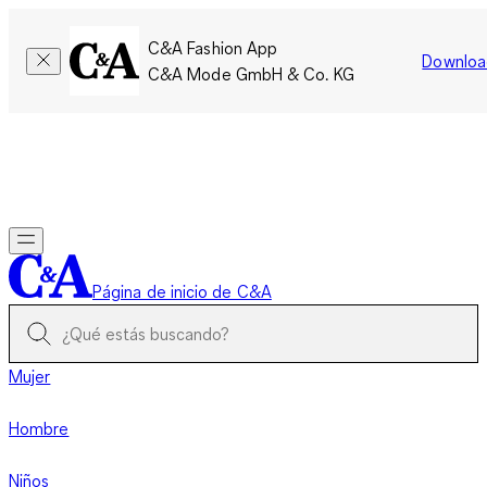
C&A Fashion App
Downloa
C&A Mode GmbH & Co. KG
Por tiempo limitado: Los miembros acumulan el doble de
puntos!
Iniciar sesión
Página de inicio de C&A
Mujer
Hombre
Niños