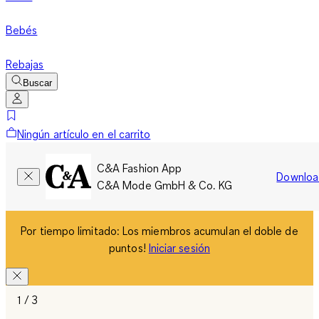
Bebés
Rebajas
Buscar
Ningún artículo en el carrito
C&A Fashion App
Downloa
C&A Mode GmbH & Co. KG
Por tiempo limitado: Los miembros acumulan el doble de
puntos!
Iniciar sesión
1 / 3