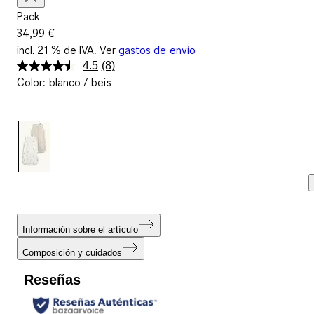
Pack
34,99 €
incl. 21 % de IVA. Ver
gastos de envío
4.5
(8)
Lea
Color
:
blanco / beis
8
reseñas.
Enlace
en
la
misma
página.
Información sobre el artículo
Composición y cuidados
Reseñas