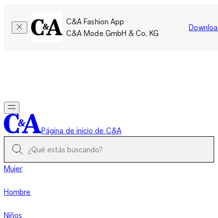
C&A Fashion App
Downloa
C&A Mode GmbH & Co. KG
Por tiempo limitado: Los miembros acumulan el doble de
puntos!
Iniciar sesión
Página de inicio de C&A
Mujer
Hombre
Niños