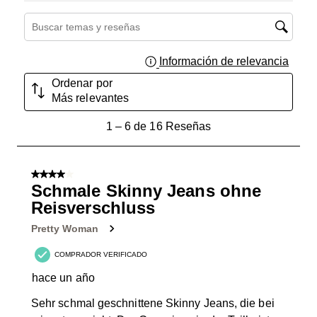
Región de búsqueda de temas y reseñas
Información de relevancia
Muest
Ordenar por
Más relevantes
1
1
–
6 de 16
Reseñas
a
6
de
4 de 5 estrellas.
16
Schmale Skinny Jeans ohne
Reseñas.
Reisverschluss
Pretty Woman
COMPRADOR VERIFICADO
hace un año
Sehr schmal geschnittene Skinny Jeans, die bei