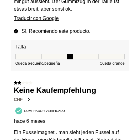
mir gut aussieht. Der Gummizug in der Taille ist
etwas breit, aber sonst ok.
Traducir con Google
Sí, Recomiendo este producto.
Talla
Talla, 3 de 5, donde 1 es igual a Queda pequeño/peque
Queda pequeño/pequeña
Queda grande
2 de 5 estrellas.
Keine Kaufempfehlung
CHF
COMPRADOR VERIFICADO
hace 6 meses
Ein Fusselmagnet.. man sieht jeden Fussel auf
der Hose.. eine Kleberolle hilft nicht.. Sobald die