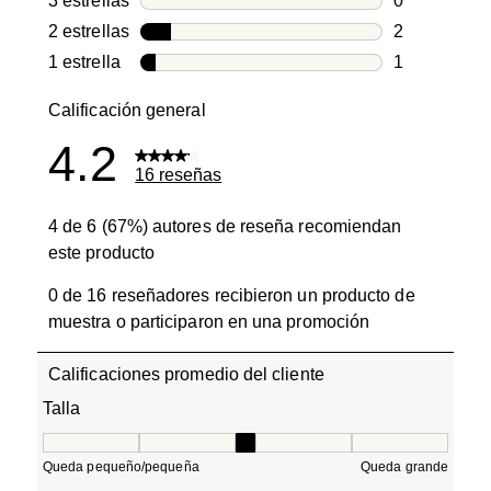
3 estrellas
estrellas
0
0 reseñas co
2 estrellas
estrellas
2
2 reseñas co
1 estrella
estrellas
1
1 reseña con
Calificación general
4.2
16 reseñas
4 de 6 (67%) autores de reseña recomiendan
este producto
0 de 16 reseñadores recibieron un producto de
muestra o participaron en una promoción
Calificaciones promedio del cliente
Talla
Talla, 3 de 5, donde 1 es igual a Queda pequeño/pequeñ
Queda pequeño/pequeña
Queda grande