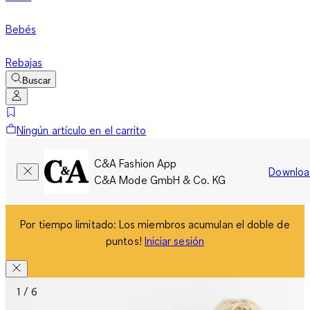
Bebés
Rebajas
Buscar
Ningún artículo en el carrito
C&A Fashion App
Downloa
C&A Mode GmbH & Co. KG
Por tiempo limitado: Los miembros acumulan el doble de
puntos!
Iniciar sesión
1 / 6