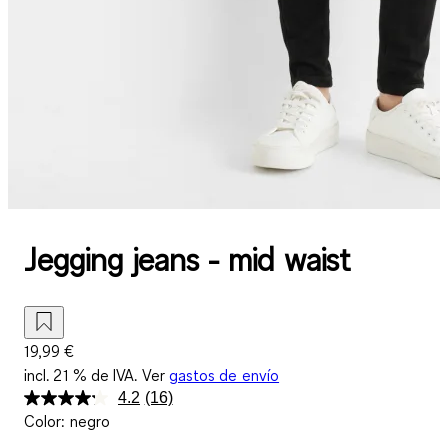
Jegging jeans - mid waist
19,99 €
incl. 21 % de IVA. Ver
gastos de envío
4.2
(16)
Lea
Color
:
negro
16
reseñas.