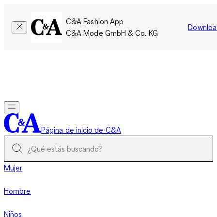
C&A Fashion App
Downloa
C&A Mode GmbH & Co. KG
Por tiempo limitado: Los miembros acumulan el doble de
puntos!
Iniciar sesión
Página de inicio de C&A
Mujer
Hombre
Niños