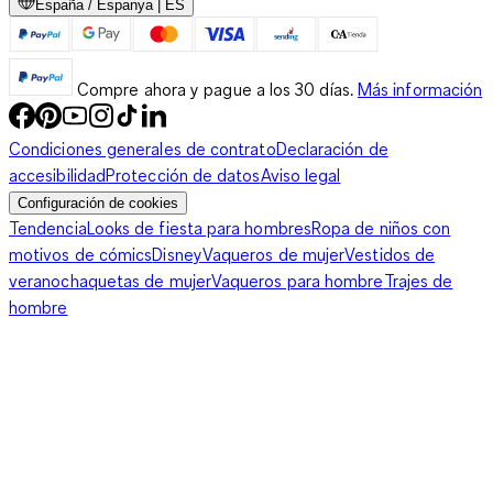
España / Espanya | ES
Compre ahora y pague a los 30 días.
Más información
Condiciones generales de contrato
Declaración de
accesibilidad
Protección de datos
Aviso legal
Configuración de cookies
Tendencia
Looks de fiesta para hombres
Ropa de niños con
motivos de cómics
Disney
Vaqueros de mujer
Vestidos de
verano
chaquetas de mujer
Vaqueros para hombre
Trajes de
hombre