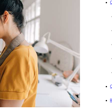
C
C
R