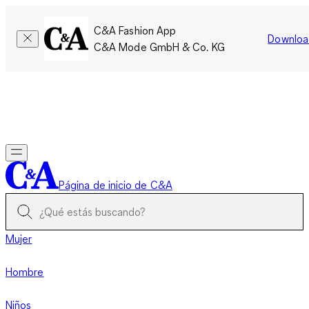
C&A Fashion App
Downloa
C&A Mode GmbH & Co. KG
Por tiempo limitado: Los miembros acumulan el doble de
puntos!
Iniciar sesión
Página de inicio de C&A
Mujer
Hombre
Niños