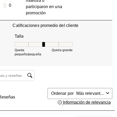
muestra o
0 reseñas con 2 estrellas.
estrellas
0
participaron en una
0 reseñas con 1 estrella.
promoción
Calificaciones promedio del cliente
Talla
Talla, 3 de 5, donde 1 es igual a Queda pequeño/pequ
Queda
Queda grande
pequeño/pequeña
búsqueda de temas y reseñas
Ordenar por
Más relevantes
Reseñas
Información de relevancia
Mue