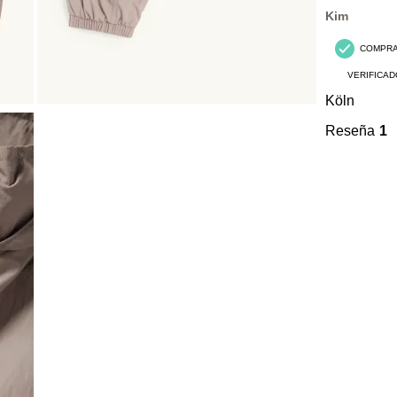
Reseñas.
Kim
COMPR
VERIFICAD
Köln
Reseña
1