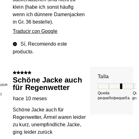
klein (habe ich sonst häufig
wenn ich dünnere Damenjacken
in Gr. 36 bestelle).
Traducir con Google
Sí, Recomiendo este
producto.
5 de 5 estrellas.
Talla
Schöne Jacke auch
ADOR
für Regenwetter
Talla, 3 de 5, do
Queda
Qu
O
hace 10 meses
pequeño/pequeña
gra
Schöne Jacke auch für
Regenwetter, Ärmel waren leider
zu kurz, unempfindliche Jacke,
ging leider zurück