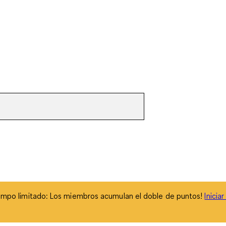
empo limitado: Los miembros acumulan el doble de puntos!
Inicia
empo limitado: Los miembros acumulan el doble de puntos!
Inicia