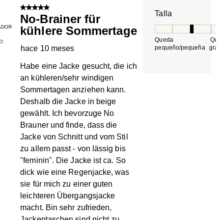
5 de 5 estrellas.
Talla
No-Brainer für
ADOR
kühlere Sommertage
Talla, 3 de 5, do
Queda
Qu
O
hace 10 meses
pequeño/pequeña
gra
Habe eine Jacke gesucht, die ich
an kühleren/sehr windigen
Sommertagen anziehen kann.
Deshalb die Jacke in beige
gewählt. Ich bevorzuge No
Brauner und finde, dass die
Jacke von Schnitt und vom Stil
zu allem passt - von lässig bis
"feminin". Die Jacke ist ca. So
dick wie eine Regenjacke, was
sie für mich zu einer guten
leichteren Übergangsjacke
macht. Bin sehr zufrieden,
Jackentaschen sind nicht zu