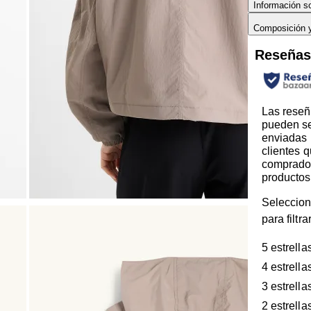
Información so
Composición 
Reseña
Las reseñ
pueden s
enviadas 
clientes 
comprado
productos
Seleccion
para filtr
5 estrella
4 estrella
3 estrella
2 estrella