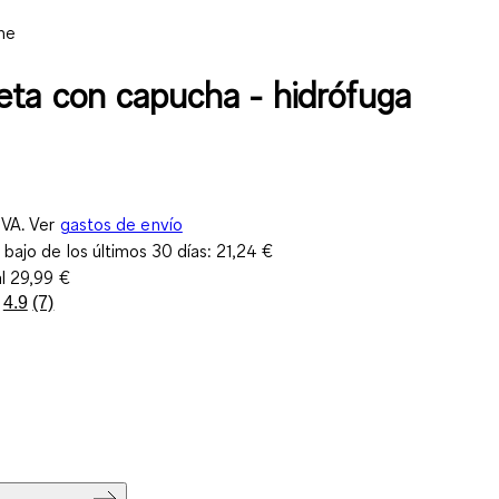
ne
ta con capucha - hidrófuga
IVA. Ver
gastos de envío
 bajo de los últimos 30 días:
21,24 €
al
29,99 €
4.9
(7)
Lea
7
reseñas.
Enlace
en
la
misma
página.