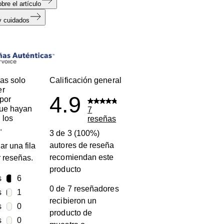
bre el artículo
y cuidados
s
as solo
Calificación general
er
4.9
por
que hayan
7
 los
reseñas
.
3 de 3 (100%)
autores de reseña
ar una fila
recomiendan este
ar reseñas.
producto
s
estrellas
6
0 de 7 reseñadores
6 reseñas con 5 estrellas.
s
estrellas
1
recibieron un
1 reseña con 4 estrellas.
s
estrellas
0
producto de
0 reseñas con 3 estrellas.
s
estrellas
0