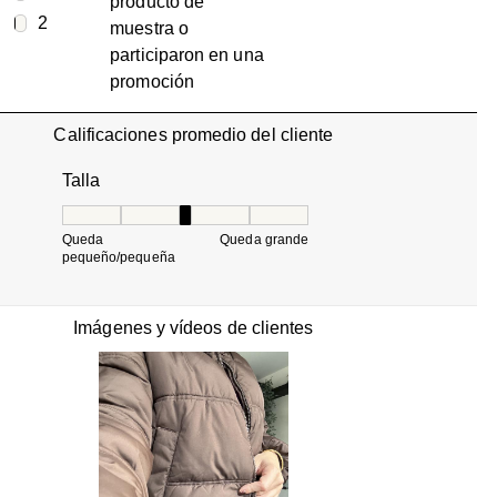
producto de
1 reseña con 2 estrellas.
estrellas
2
muestra o
2 reseñas con 1 estrella.
participaron en una
promoción
Calificaciones promedio del cliente
Talla
Talla, 3.111111111111111 de 5, donde 1 es igual a Q
Queda
Queda grande
pequeño/pequeña
Imágenes y vídeos de clientes