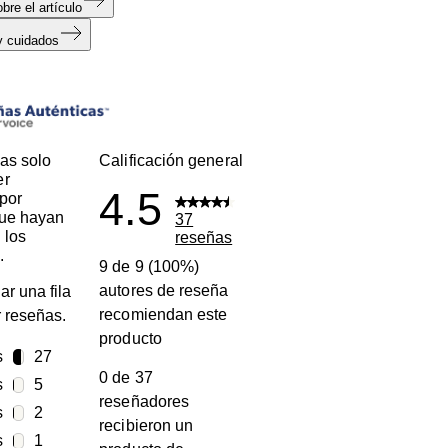
bre el artículo
y cuidados
s
as solo
Calificación general
er
4.5
por
que hayan
37
 los
reseñas
.
9 de 9 (100%)
autores de reseña
ar una fila
recomiendan este
ar reseñas.
producto
s
estrellas
27
0 de 37
27 reseñas con 5 estrellas.
s
estrellas
5
reseñadores
5 reseñas con 4 estrellas.
s
estrellas
2
recibieron un
2 reseñas con 3 estrellas.
s
estrellas
1