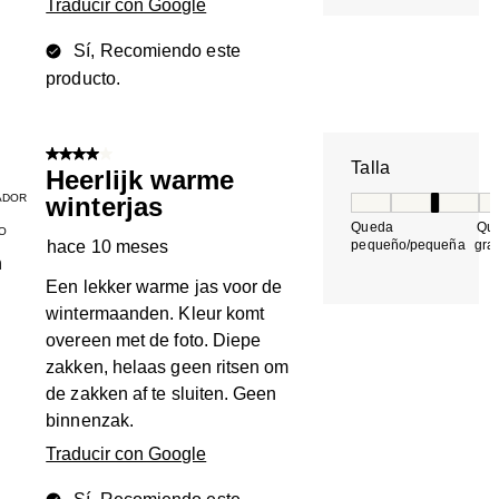
Traducir con Google
Sí, Recomiendo este
producto.
4 de 5 estrellas.
Talla
Heerlijk warme
ADOR
winterjas
Talla, 3 de 5, do
Queda
Qu
O
hace 10 meses
pequeño/pequeña
gra
n
Een lekker warme jas voor de
wintermaanden. Kleur komt
overeen met de foto. Diepe
zakken, helaas geen ritsen om
de zakken af te sluiten. Geen
binnenzak.
Traducir con Google