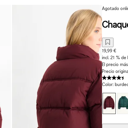
Agotado onli
Chaque
19,99 €
incl. 21 % de 
El precio más
Precio origin
Color
:
burde