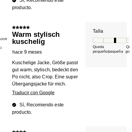
Sí, Recomiendo este
producto.
5 de 5 estrellas.
Talla
Warm stylisch
ADOR
kuschelig
Talla, 3 de 5, do
Queda
Qu
O
hace 9 meses
pequeño/pequeña
gra
Kuschelige Jacke, Größe passt
gut warm, stylisch, bedeckt den
Po nicht, also Crop. Eine super
Übergangsjacke für mich.
Traducir con Google
Sí, Recomiendo este
producto.