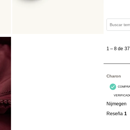
Región de 
1
a
1
–
8 de 37
8
de
37
Reseñas.
Charon
COMPR
VERIFICAD
Nijmegen
Reseña
1