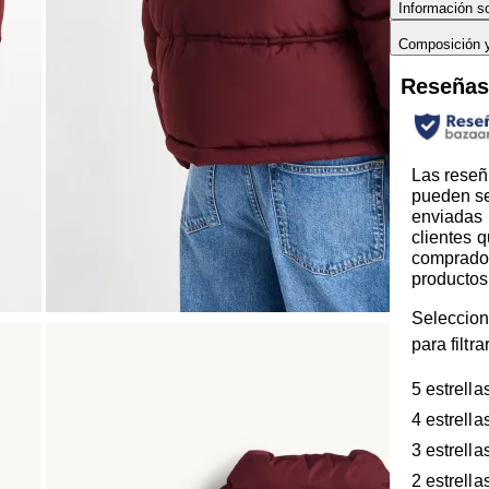
Información so
Composición 
Reseña
Las reseñ
pueden s
enviadas 
clientes 
comprado
productos
Seleccion
para filtr
5 estrella
4 estrella
3 estrella
2 estrella