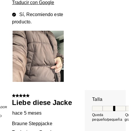
Traducir con Google
Sí, Recomiendo este
producto.
5 de 5 estrellas.
Talla
Liebe diese Jacke
ADOR
Talla, 3 de 5, do
hace 5 meses
Queda
Qu
O
pequeño/pequeña
gra
Braune Steppjacke