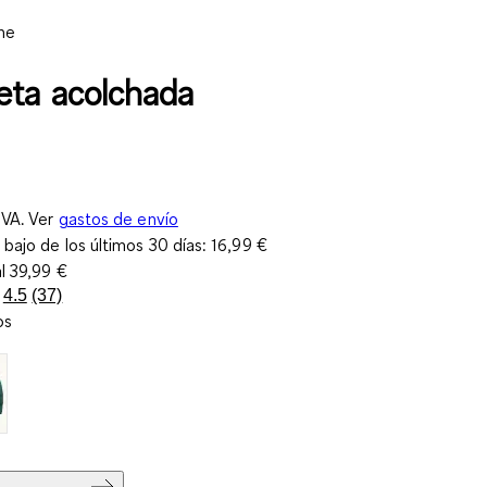
ne
ta acolchada
IVA. Ver
gastos de envío
 bajo de los últimos 30 días:
16,99 €
al
39,99 €
4.5
(37)
Lea
os
37
reseñas.
Enlace
en
la
misma
página.