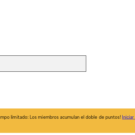
empo limitado: Los miembros acumulan el doble de puntos!
Inicia
empo limitado: Los miembros acumulan el doble de puntos!
Inicia