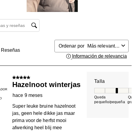
búsqueda de temas y reseñas
Ordenar por
Más relevantes
Reseñas
Información de relevancia
Mue
5 de 5 estrellas.
Talla
Hazelnoot winterjas
ADOR
Talla, 3 de 5, do
hace 9 meses
Queda
Qu
O
pequeño/pequeña
gra
Super leuke bruine hazelnoot
jas, geen hele dikke jas maar
prima voor de herfst mooi
afwerking heel blij mee