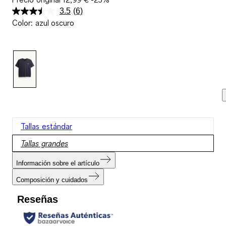
3.5
(6)
Lea
Color
:
azul oscuro
6
reseñas.
Enlace
en
la
misma
página.
Tallas estándar
Tallas grandes
Información sobre el artículo
Composición y cuidados
Reseñas