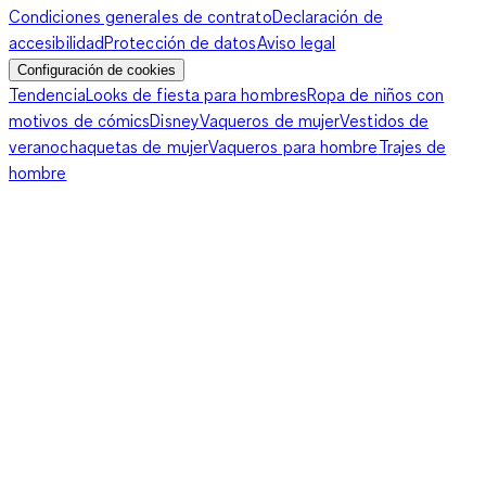
Condiciones generales de contrato
Declaración de
accesibilidad
Protección de datos
Aviso legal
Configuración de cookies
Tendencia
Looks de fiesta para hombres
Ropa de niños con
motivos de cómics
Disney
Vaqueros de mujer
Vestidos de
verano
chaquetas de mujer
Vaqueros para hombre
Trajes de
hombre