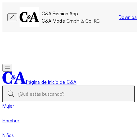
C&A Fashion App
Downloa
C&A Mode GmbH & Co. KG
Por tiempo limitado: Los miembros acumulan el doble de
puntos!
Iniciar sesión
Página de inicio de C&A
Mujer
Hombre
Niños