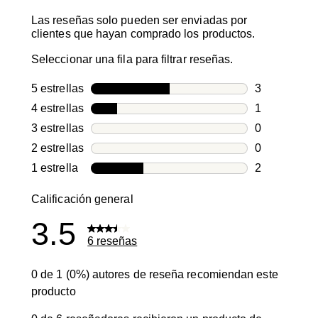
Las reseñas solo pueden ser enviadas por
clientes que hayan comprado los productos.
Seleccionar una fila para filtrar reseñas.
5 estrellas
estrellas
3
3 reseñas co
4 estrellas
estrellas
1
1 reseña con
3 estrellas
estrellas
0
0 reseñas co
2 estrellas
estrellas
0
0 reseñas co
1 estrella
estrellas
2
2 reseñas co
Calificación general
3.5
6 reseñas
0 de 1 (0%) autores de reseña recomiendan este
producto