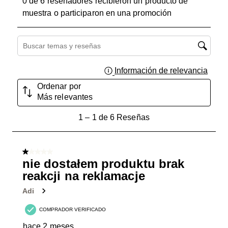
0 de 6 reseñadores recibieron un producto de
muestra o participaron en una promoción
Región de búsqueda de temas y reseñas
Información de relevancia
Muest
Ordenar por
Más relevantes
1
1
–
1 de 6
Reseñas
a
1
de
1 de 5 estrellas.
6
nie dostałem produktu brak
Reseñas.
reakcji na reklamacje
Adi
COMPRADOR VERIFICADO
hace 2 meses