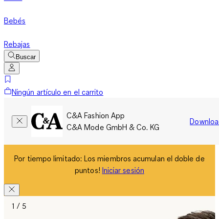
Bebés
Rebajas
Buscar
Ningún artículo en el carrito
C&A Fashion App
Downloa
C&A Mode GmbH & Co. KG
Por tiempo limitado: Los miembros acumulan el doble de
puntos!
Iniciar sesión
1 / 5