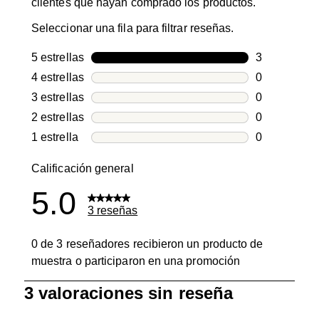
clientes que hayan comprado los productos.
Seleccionar una fila para filtrar reseñas.
5 estrellas
estrellas
3
3 reseñas co
4 estrellas
estrellas
0
0 reseñas co
3 estrellas
estrellas
0
0 reseñas co
2 estrellas
estrellas
0
0 reseñas co
1 estrella
estrellas
0
0 reseñas co
Calificación general
5.0
3 reseñas
0 de 3 reseñadores recibieron un producto de
muestra o participaron en una promoción
1
3 valoraciones sin reseña
a