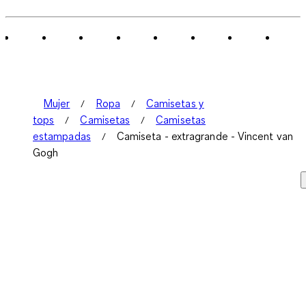
0
de
3
Reseñas.
Mujer
Ropa
Camisetas y
tops
Camisetas
Camisetas
estampadas
Camiseta - extragrande - Vincent van
Gogh