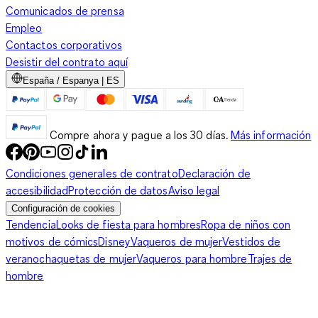
Comunicados de prensa
Empleo
Contactos corporativos
Desistir del contrato aquí
España / Espanya | ES
Compre ahora y pague a los 30 días.
Más información
Condiciones generales de contrato
Declaración de
accesibilidad
Protección de datos
Aviso legal
Configuración de cookies
Tendencia
Looks de fiesta para hombres
Ropa de niños con
motivos de cómics
Disney
Vaqueros de mujer
Vestidos de
verano
chaquetas de mujer
Vaqueros para hombre
Trajes de
hombre