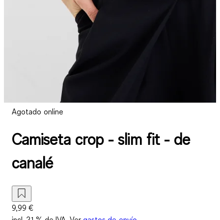
Agotado online
Camiseta crop - slim fit - de
canalé
9,99 €
incl. 21 % de IVA. Ver
gastos de envío