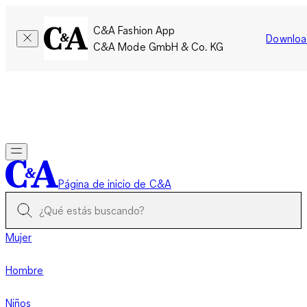
C&A Fashion App
Downloa
C&A Mode GmbH & Co. KG
Por tiempo limitado: Los miembros acumulan el doble de
puntos!
Iniciar sesión
Página de inicio de C&A
Mujer
Hombre
Niños