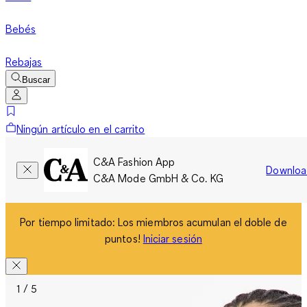
Bebés
Rebajas
Buscar
Ningún artículo en el carrito
C&A Fashion App
Downloa
C&A Mode GmbH & Co. KG
Por tiempo limitado: Los miembros acumulan el doble de
puntos!
Iniciar sesión
1 / 5