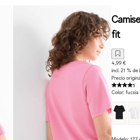
Camise
fit
4,99 €
incl. 21 % de 
Precio origin
Color
:
fucsia
Modelo: 177 c