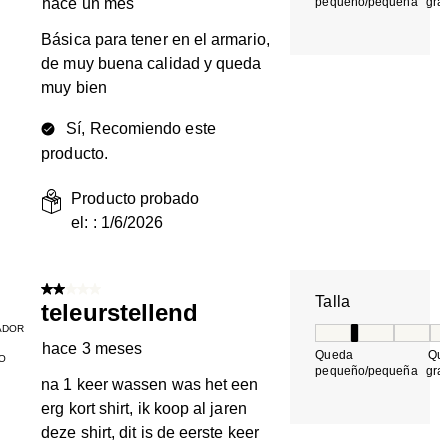
hace un mes
pequeño/pequeña
gra
Básica para tener en el armario,
de muy buena calidad y queda
muy bien
Sí, Recomiendo este
producto.
Producto probado
el: :
1/6/2026
2 de 5 estrellas.
Talla
teleurstellend
ADOR
Talla, 2 de 5, do
hace 3 meses
Queda
Qu
O
pequeño/pequeña
gra
na 1 keer wassen was het een
erg kort shirt, ik koop al jaren
deze shirt, dit is de eerste keer