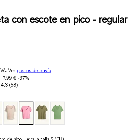
ta con escote en pico - regular
IVA. Ver
gastos de envío
al
7,99 €
-37%
4.3
(58)
Lea
58
reseñas.
Enlace
en
la
misma
página.
m de alto, lleva la talla S (EU)