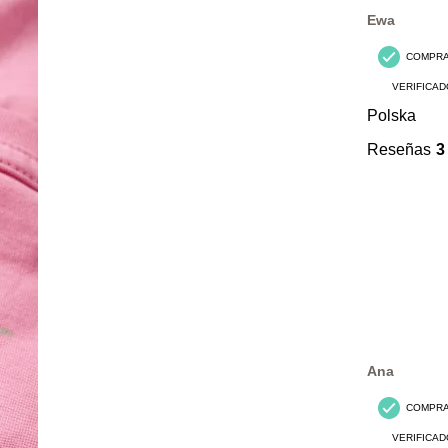
Reseñas.
Ewa
COMPR
VERIFICAD
Polska
Reseñas
3
Ana
COMPR
VERIFICAD