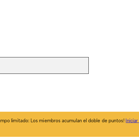
empo limitado: Los miembros acumulan el doble de puntos!
Inicia
empo limitado: Los miembros acumulan el doble de puntos!
Inicia