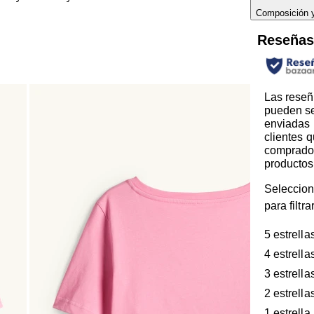
Composición 
Reseña
Las reseñ
pueden s
enviadas 
clientes 
comprado
productos
Seleccion
para filtr
5 estrella
4 estrella
3 estrella
2 estrella
1 estrella