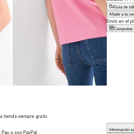
Guía de tal
Añadir a la ce
Envío en el p
Comprobar d
 a tienda siempre gratis
Información so
e Pay o con PayPal