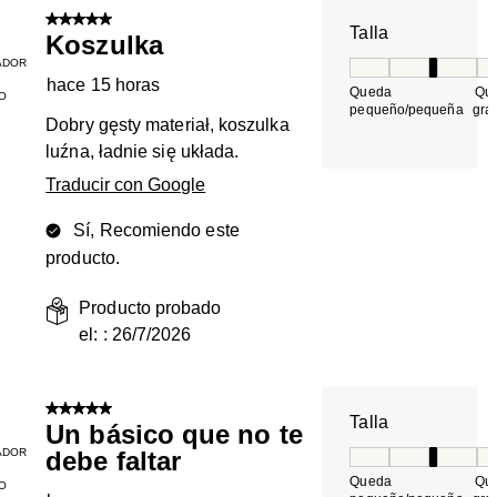
5 de 5 estrellas.
Talla
Koszulka
ADOR
Talla, 3 de 5, do
hace 15 horas
Queda
Qu
O
pequeño/pequeña
gra
Dobry gęsty materiał, koszulka
luźna, ładnie się układa.
Traducir con Google
Sí, Recomiendo este
producto.
Producto probado
el: :
26/7/2026
5 de 5 estrellas.
Talla
Un básico que no te
ADOR
debe faltar
Talla, 3 de 5, do
Queda
Qu
O