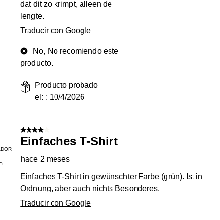
dat dit zo krimpt, alleen de
lengte.
Traducir con Google
No, No recomiendo este
producto.
Producto probado
el: :
10/4/2026
4 de 5 estrellas.
Einfaches T-Shirt
ADOR
hace 2 meses
O
Einfaches T-Shirt in gewünschter Farbe (grün). Ist in
g
Ordnung, aber auch nichts Besonderes.
Traducir con Google