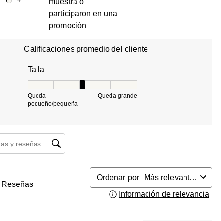
muestra o
4 reseñas con 1 estrella.
participaron en una
promoción
Calificaciones promedio del cliente
Talla
Talla, 3.0714285714285716 de 5, donde 1 es igual a
Queda
Queda grande
pequeño/pequeña
búsqueda de temas y reseñas
Ordenar por
Más relevantes
Reseñas
Información de relevancia
Mue