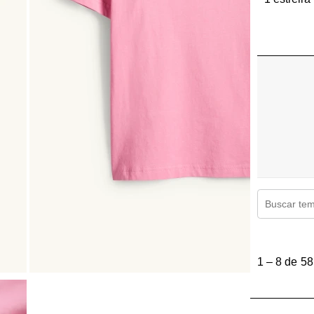
Región de 
1
a
1
–
8 de 58
8
de
58