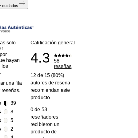
y cuidados
s
as solo
Calificación general
er
4.3
por
que hayan
58
 los
reseñas
.
12 de 15 (80%)
autores de reseña
ar una fila
recomiendan este
ar reseñas.
producto
s
estrellas
39
0 de 58
39 reseñas con 5 estrellas.
s
estrellas
8
reseñadores
8 reseñas con 4 estrellas.
s
estrellas
5
recibieron un
5 reseñas con 3 estrellas.
s
estrellas
2
producto de
2 reseñas con 2 estrellas.
estrellas
4