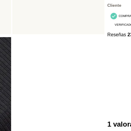
Reseñas.
Cliente
COMPR
VERIFICAD
Reseñas
2
1 valo