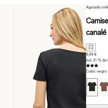
Agotado onli
Camise
canalé
9,99 €
incl. 21 % de 
Color
:
negro