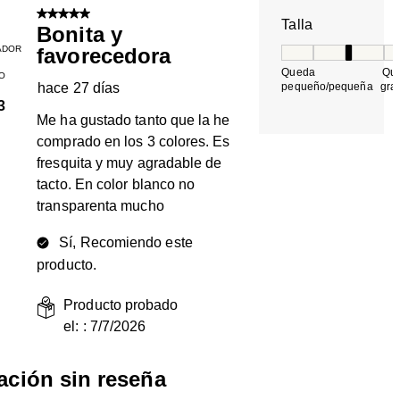
5 de 5 estrellas.
Talla
Bonita y
ADOR
favorecedora
Talla, 3 de 5, do
Queda
Qu
O
hace 27 días
pequeño/pequeña
gra
3
Me ha gustado tanto que la he
comprado en los 3 colores. Es
fresquita y muy agradable de
tacto. En color blanco no
transparenta mucho
Sí, Recomiendo este
producto.
Producto probado
el: :
7/7/2026
ración sin reseña