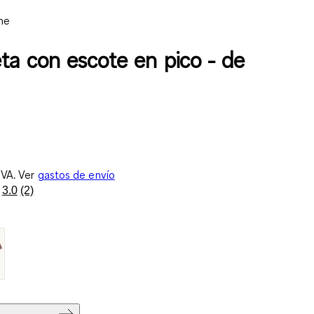
ne
ta con escote en pico - de
IVA. Ver
gastos de envío
3.0
(2)
Lea
2
reseñas.
Enlace
en
la
misma
página.