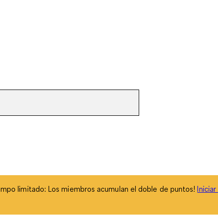
empo limitado: Los miembros acumulan el doble de puntos!
Inicia
empo limitado: Los miembros acumulan el doble de puntos!
Inicia