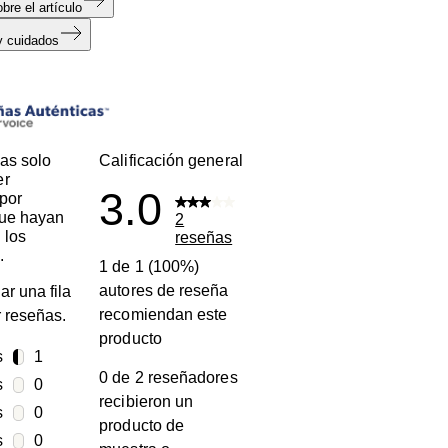
bre el artículo
y cuidados
s
as solo
Calificación general
er
3.0
por
que hayan
2
 los
reseñas
.
1 de 1 (100%)
autores de reseña
ar una fila
recomiendan este
ar reseñas.
producto
s
estrellas
1
0 de 2 reseñadores
1 reseña con 5 estrellas.
s
estrellas
0
recibieron un
0 reseñas con 4 estrellas.
s
estrellas
0
producto de
0 reseñas con 3 estrellas.
s
estrellas
0