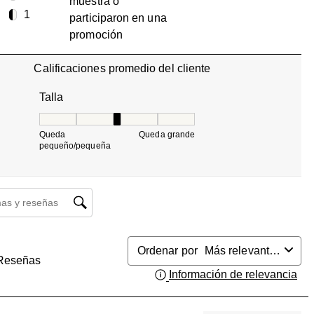
muestra o
0 reseñas con 2 estrellas.
estrellas
1
participaron en una
1 reseña con 1 estrella.
promoción
Calificaciones promedio del cliente
Talla
Talla, 3 de 5, donde 1 es igual a Queda pequeño/pequ
Queda
Queda grande
pequeño/pequeña
búsqueda de temas y reseñas
Ordenar por
Más relevantes
Reseñas
Información de relevancia
Mue