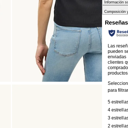
Información so
Composición 
Reseña
Las reseñ
pueden s
enviadas 
clientes 
comprado
productos
Seleccion
para filtr
5 estrella
4 estrella
3 estrella
2 estrella