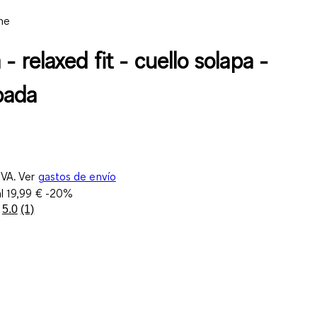
ne
- relaxed fit - cuello solapa -
pada
IVA. Ver
gastos de envío
al
19,99 €
-20%
5.0
(1)
Lea
1
reseña.
Enlace
en
la
misma
página.