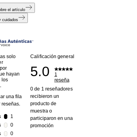
bre el artículo
y cuidados
s
as solo
Calificación general
er
5.0
por
que hayan
1
 los
reseña
.
0 de 1 reseñadores
recibieron un
ar una fila
producto de
ar reseñas.
muestra o
s
estrellas
1
participaron en una
1 reseña con 5 estrellas.
s
estrellas
0
promoción
0 reseñas con 4 estrellas.
s
estrellas
0