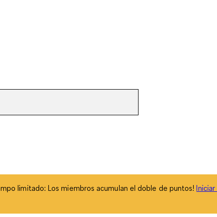
empo limitado: Los miembros acumulan el doble de puntos!
Inicia
empo limitado: Los miembros acumulan el doble de puntos!
Inicia