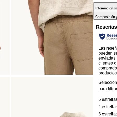
Información so
Composición 
Reseña
Las reseñ
pueden s
enviadas 
clientes 
comprado
productos
Seleccion
para filtr
5 estrella
4 estrella
3 estrella