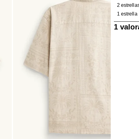
2 estrella
1 estrella
1
1 valo
a
0
de
1
Reseña.