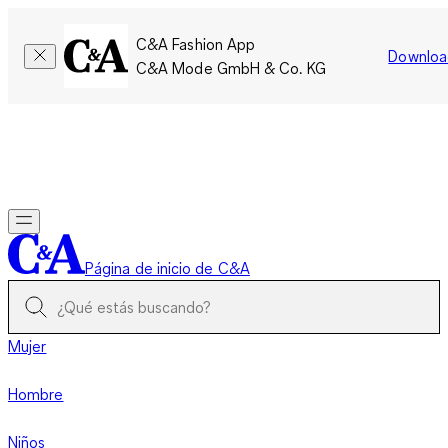
C&A Fashion App
Downloa
C&A Mode GmbH & Co. KG
Por tiempo limitado: Los miembros acumulan el doble de
puntos!
Iniciar sesión
Página de inicio de C&A
Mujer
Hombre
Niños