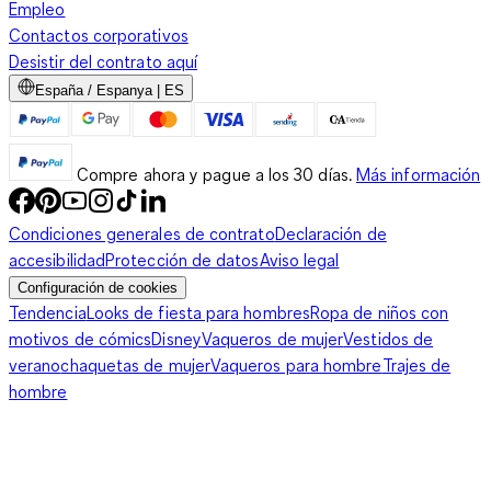
Empleo
Contactos corporativos
Desistir del contrato aquí
España / Espanya | ES
Compre ahora y pague a los 30 días.
Más información
Condiciones generales de contrato
Declaración de
accesibilidad
Protección de datos
Aviso legal
Configuración de cookies
Tendencia
Looks de fiesta para hombres
Ropa de niños con
motivos de cómics
Disney
Vaqueros de mujer
Vestidos de
verano
chaquetas de mujer
Vaqueros para hombre
Trajes de
hombre