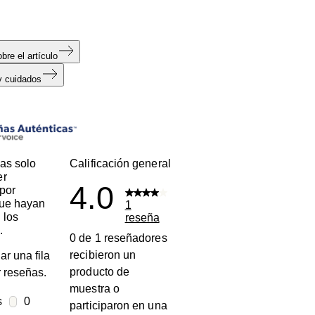
página.
bre el artículo
y cuidados
s
as solo
Calificación general
er
4.0
por
que hayan
1
 los
reseña
.
0 de 1 reseñadores
recibieron un
ar una fila
producto de
ar reseñas.
muestra o
s
estrellas
0
participaron en una