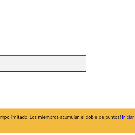
empo limitado: Los miembros acumulan el doble de puntos!
Inicia
empo limitado: Los miembros acumulan el doble de puntos!
Inicia