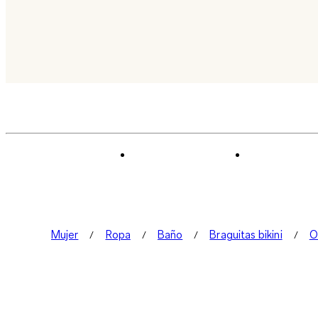
Mujer
Ropa
Baño
Braguitas bikini
O