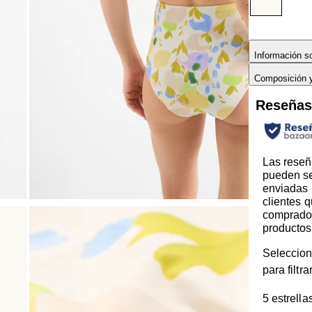
Información so
Composición 
Reseña
Las reseñ
pueden s
enviadas 
clientes 
comprado
productos
Seleccion
para filtr
5 estrella