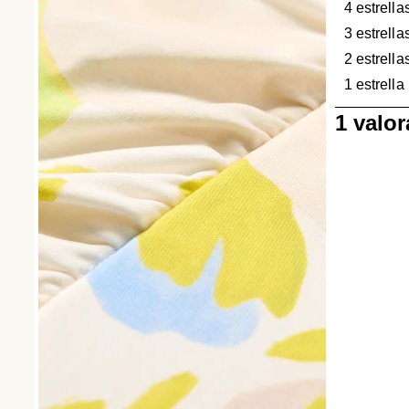
4 estrella
3 estrella
2 estrella
1 estrella
1
1 valo
a
0
de
1
Reseña.