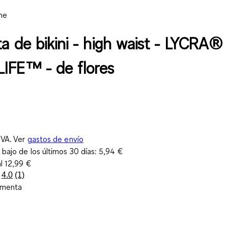
ne
ta de bikini - high waist - LYCRA®
IFE™ - de flores
IVA. Ver
gastos de envío
 bajo de los últimos 30 días:
5,94 €
al
12,99 €
4.0
(1)
Lea
 menta
1
reseña.
Enlace
en
la
misma