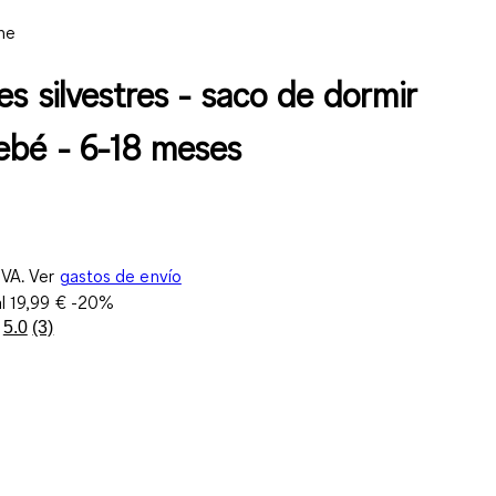
ne
s silvestres - saco de dormir
ebé - 6-18 meses
IVA. Ver
gastos de envío
al
19,99 €
-20%
5.0
(3)
Lea
3
reseñas.
Enlace
en
la
misma
página.