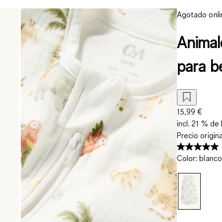
Agotado onli
Animale
para b
15,99 €
incl. 21 % de 
Precio origin
Color
:
blanco