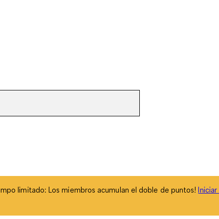
empo limitado: Los miembros acumulan el doble de puntos!
Inicia
empo limitado: Los miembros acumulan el doble de puntos!
Inicia