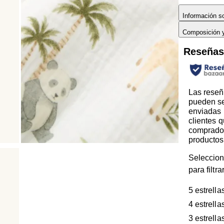
Información so
Composición 
Reseña
Las reseñ
pueden s
enviadas 
clientes 
comprado
productos
Seleccion
para filtr
5 estrella
4 estrella
3 estrella