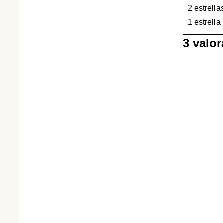
2 estrella
1 estrella
1
3 valo
a
0
de
3
Reseñas.