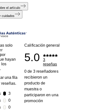
bre el artículo
y cuidados
s
as solo
Calificación general
er
5.0
por
que hayan
3
 los
reseñas
.
0 de 3 reseñadores
recibieron un
ar una fila
producto de
ar reseñas.
muestra o
s
estrellas
3
participaron en una
3 reseñas con 5 estrellas.
s
estrellas
0
promoción
0 reseñas con 4 estrellas.
s
estrellas
0