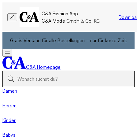
C&A Fashion App
Downloa
C&A Mode GmbH & Co. KG
Gratis Versand für alle Bestellungen – nur für kurze Zeit.
C&A Homepage
Damen
Herren
Kinder
Babys