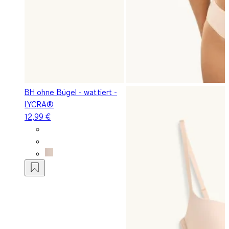
BH ohne Bügel - wattiert -
LYCRA®
12,99 €