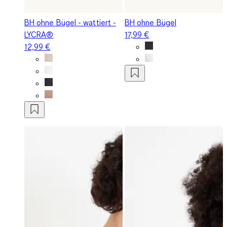
BH ohne Bügel - wattiert -
BH ohne Bügel
LYCRA®
17,99 €
12,99 €