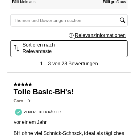
Fällt klein aus
Fällt groß aus
Suchthemen und Bewertungen Suchregion
Relevanzinformationen
Zeigt 
Sortieren nach
Relevanteste
1
1
–
3 von 28
Bewertungen
bis
3
von
5 von 5 Sternen.
28
Tolle Basic-BH's!
Bewertungen.
Caro
VERIFIZIERTER KÄUFER
vor einem Jahr
BH ohne viel Schnick-Schnsck, ideal als tägliches