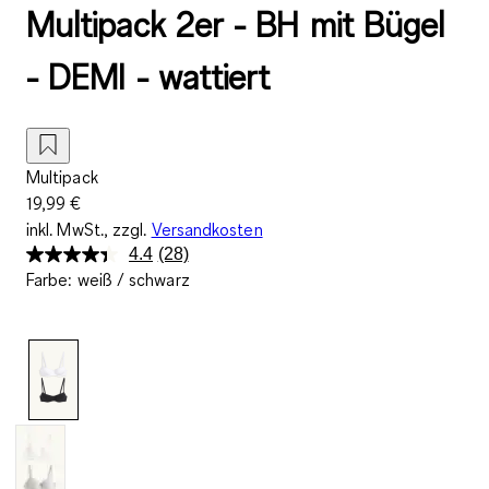
Multipack 2er - BH mit Bügel
- DEMI - wattiert
Multipack
19,99 €
inkl. MwSt., zzgl.
Versandkosten
4.4
(28)
28
Farbe
:
weiß / schwarz
Bewertungen
lesen.
Link
auf
derselben
Seite.