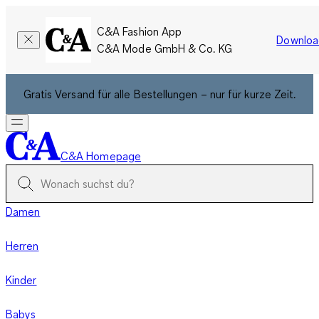
C&A Fashion App
Downloa
C&A Mode GmbH & Co. KG
Gratis Versand für alle Bestellungen – nur für kurze Zeit.
C&A Homepage
Damen
Herren
Kinder
Babys