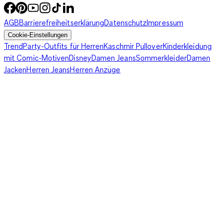
AGB
Barrierefreiheitserklärung
Datenschutz
Impressum
Cookie-Einstellungen
Trend
Party-Outfits für Herren
Kaschmir Pullover
Kinderkleidung
mit Comic-Motiven
Disney
Damen Jeans
Sommerkleider
Damen
Jacken
Herren Jeans
Herren Anzüge