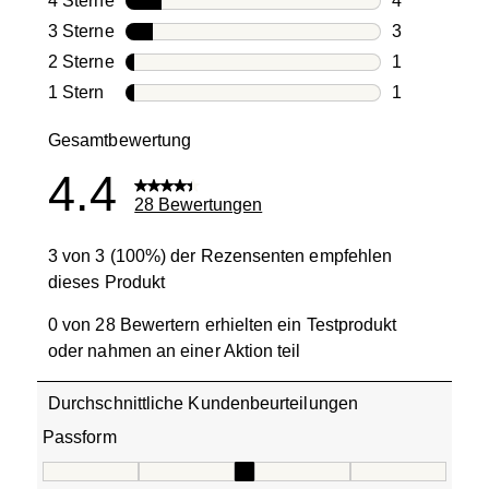
4 Sterne
Sterne
4
4 Bewertung
3 Sterne
Sterne
3
3 Bewertung
2 Sterne
Sterne
1
1 Bewertung
1 Stern
Sterne
1
1 Bewertung 
Gesamtbewertung
4.4
28 Bewertungen
3 von 3 (100%) der Rezensenten empfehlen
dieses Produkt
0 von 28 Bewertern erhielten ein Testprodukt
oder nahmen an einer Aktion teil
Durchschnittliche Kundenbeurteilungen
Passform
Passform, 3 von 5, wobei 1 gleich Fällt klein aus ist und 5