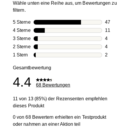
Wähle unten eine Reihe aus, um Bewertungen zu
filtern.
5 Sterne
Sterne
47
47 Bewertun
4 Sterne
Sterne
11
11 Bewertun
3 Sterne
Sterne
4
4 Bewertung
2 Sterne
Sterne
4
4 Bewertung
1 Stern
Sterne
2
2 Bewertung
Gesamtbewertung
4.4
68 Bewertungen
11 von 13 (85%) der Rezensenten empfehlen
dieses Produkt
0 von 68 Bewertern erhielten ein Testprodukt
oder nahmen an einer Aktion teil