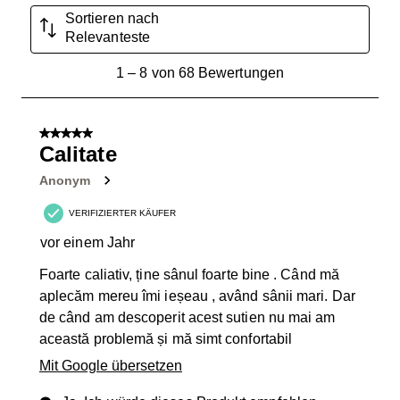
Sortieren nach
Relevanteste
1
1
–
8 von 68
Bewertungen
bis
8
von
5 von 5 Sternen.
68
Calitate
Bewertungen.
Anonym
VERIFIZIERTER KÄUFER
vor einem Jahr
Foarte caliativ, ține sânul foarte bine . Când mă
aplecăm mereu îmi ieșeau , având sânii mari. Dar
de când am descoperit acest sutien nu mai am
această problemă și mă simt confortabil
Mit Google übersetzen