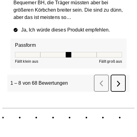
Bequemer BH, die Träger müssten aber bei
größeren Körbchen breiter sein. Die sind zu dünn,
aber das ist meistens so…
Ja, Ich würde dieses Produkt empfehlen.
Passform
Passform, 3 von 5, wobei 1 gleich Fällt klein aus ist und
Fällt klein aus
Fällt groß aus
1
–
8 von 68
Bewertungen
Zurück
Bewertungen
Weiter
Bewertu