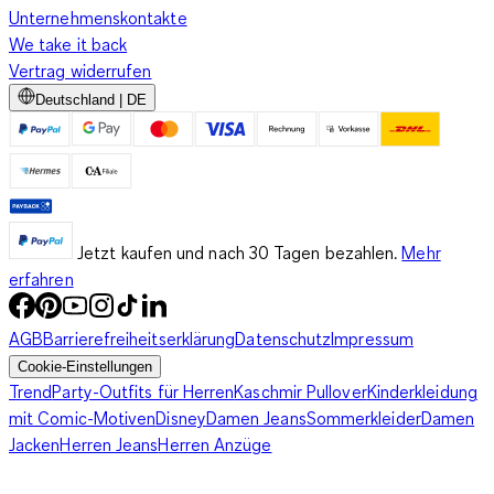
Unternehmenskontakte
We take it back
Vertrag widerrufen
Deutschland | DE
Jetzt kaufen und nach 30 Tagen bezahlen.
Mehr
erfahren
AGB
Barrierefreiheitserklärung
Datenschutz
Impressum
Cookie-Einstellungen
Trend
Party-Outfits für Herren
Kaschmir Pullover
Kinderkleidung
mit Comic-Motiven
Disney
Damen Jeans
Sommerkleider
Damen
Jacken
Herren Jeans
Herren Anzüge