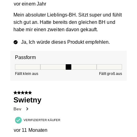
vor einem Jahr
Mein absoluter Lieblings-BH. Sitzt super und fühlt
sich gut an. Hatte bereits den gleichen BH und
habe mir einen zweiten davon gekauft.
Ja, Ich würde dieses Produkt empfehlen.
Passform
Passform, 3 von 5, wobei 1 gleich Fällt klein aus ist und
Fällt klein aus
Fällt groß aus
5 von 5 Sternen.
Swietny
Bev
VERIFIZIERTER KÄUFER
vor 11 Monaten