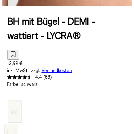
BH mit Bügel - DEMI -
wattiert - LYCRA®
12,99 €
inkl. MwSt., zzgl.
Versandkosten
4.4
(68)
68
Farbe
:
schwarz
Bewertungen
lesen.
Link
auf
derselben
Seite.