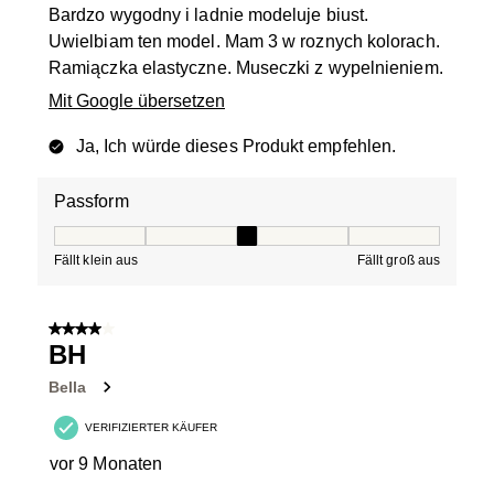
Bardzo wygodny i ladnie modeluje biust.
Uwielbiam ten model. Mam 3 w roznych kolorach.
Ramiączka elastyczne. Museczki z wypelnieniem.
Mit Google übersetzen
Ja, Ich würde dieses Produkt empfehlen.
Passform
Passform, 3 von 5, wobei 1 gleich Fällt klein aus ist und
Fällt klein aus
Fällt groß aus
4 von 5 Sternen.
BH
Bella
VERIFIZIERTER KÄUFER
vor 9 Monaten