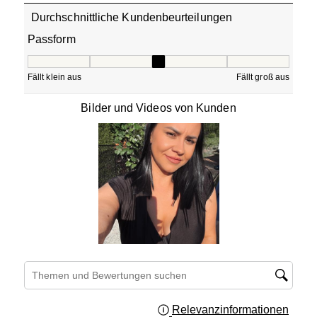
Durchschnittliche Kundenbeurteilungen
Passform
Passform, 3 von 5, wobei 1 gleich Fällt klein aus ist und 5
Fällt klein aus
Fällt groß aus
Bilder und Videos von Kunden
Suchthemen und Bewertungen Suchregion
Relevanzinformationen
Zeigt 