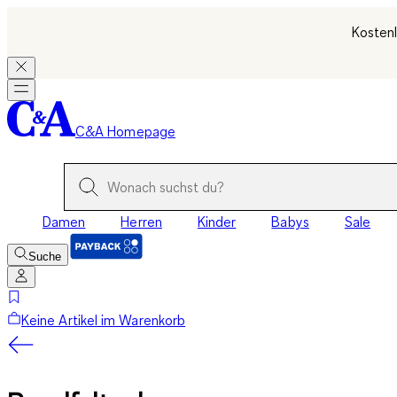
Kostenl
C&A Homepage
Damen
Herren
Kinder
Babys
Sale
Suche
Keine Artikel im Warenkorb