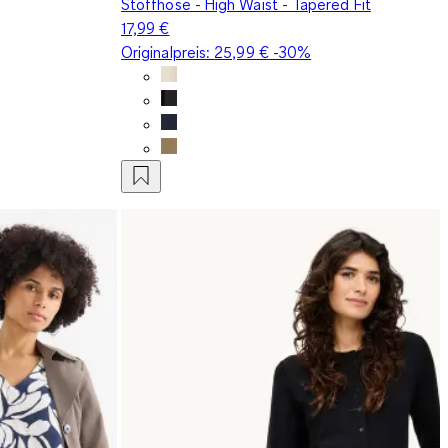
Stoffhose - High Waist - Tapered Fit
17,99 €
Originalpreis:
25,99 €
-30%