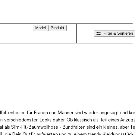
Model
Produkt
Filter & Sortieren
faltenhosen für Frauen und Männer sind wieder angesagt und 
en verschiedensten Looks daher. Ob klassisch als Teil eines Anzug
al als Slim-Fit-Baumwollhose - Bundfalten sind ein kleines, aber f
il, die
Dein Outfit aufwerten und zu einem trendy Kleidungsstück