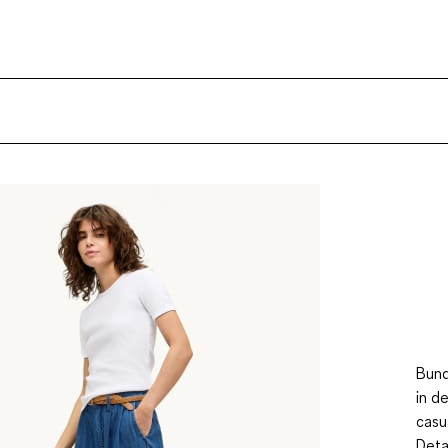
Bund
in d
casu
Deta