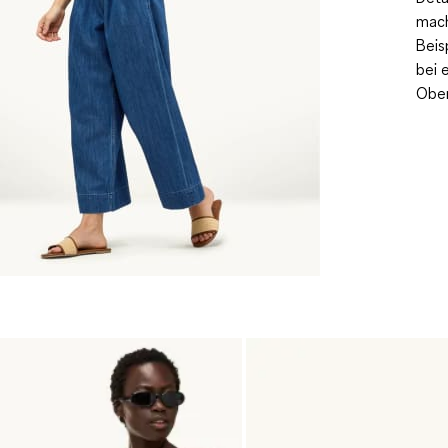
mac
Beis
bei 
Ober