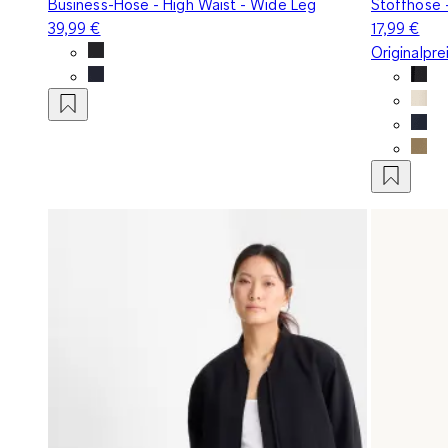
Business-Hose - High Waist - Wide Leg
Stoffhose -
39,99 €
17,99 €
Originalpre