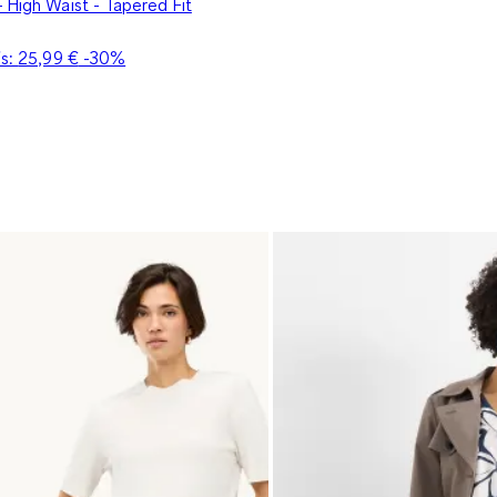
 High Waist - Tapered Fit
is:
25,99 €
-30%