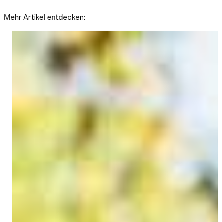
Mehr Ar­ti­kel ent­de­cken: