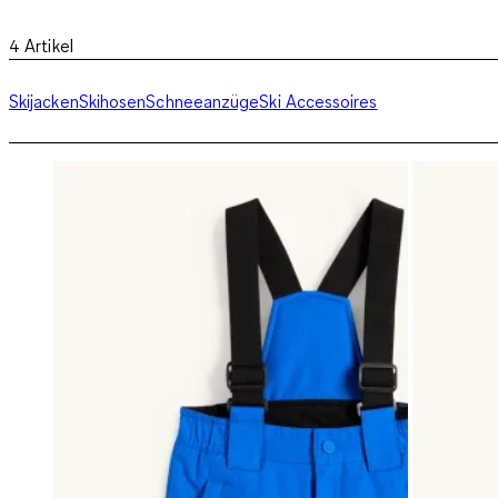
4
Artikel
Skijacken
Skihosen
Schneeanzüge
Ski Accessoires