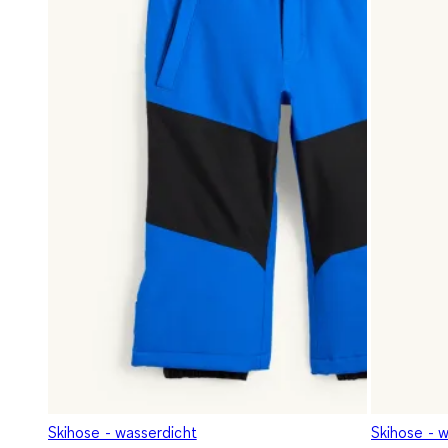
Skihose - wasserdicht
Skihose - 