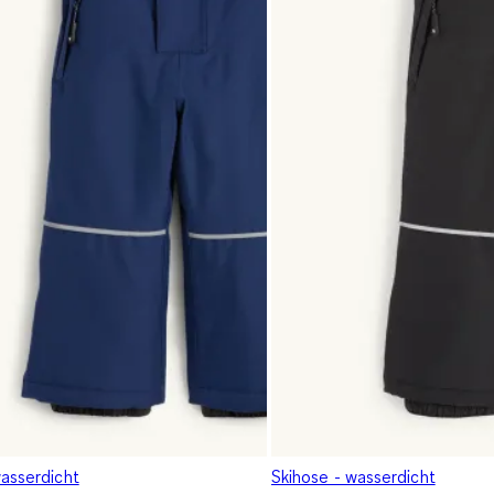
wasserdicht
Skihose - wasserdicht