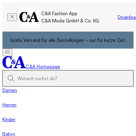
C&A Fashion App
Downloa
C&A Mode GmbH & Co. KG
Gratis Versand für alle Bestellungen – nur für kurze Zeit.
C&A Homepage
Damen
Herren
Kinder
Babys