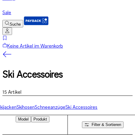
Sale
Suche
Keine Artikel im Warenkorb
Ski Accessoires
15
Artikel
kijacken
Skihosen
Schneeanzüge
Ski Accessoires
Model
Produkt
Filter & Sortieren