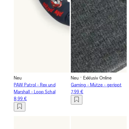
Neu
Neu
Exklusiv Online
PAW Patrol - Rex und
Gaming - Mütze - gerippt
Marshall - Loop Schal
7,99 €
8,99 €