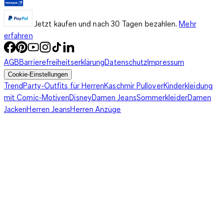
Jetzt kaufen und nach 30 Tagen bezahlen.
Mehr
erfahren
AGB
Barrierefreiheitserklärung
Datenschutz
Impressum
Cookie-Einstellungen
Trend
Party-Outfits für Herren
Kaschmir Pullover
Kinderkleidung
mit Comic-Motiven
Disney
Damen Jeans
Sommerkleider
Damen
Jacken
Herren Jeans
Herren Anzüge